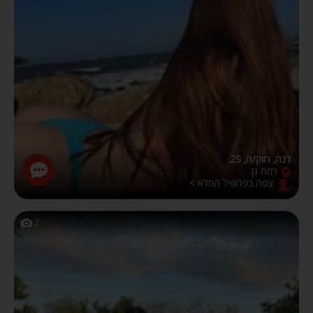
דנה, רווק/ה, 25
רמת גן
צפה בפרופיל המלא >
2