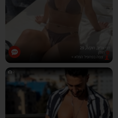
דני אלייב, רווק/ה, 29
חולון
צפה בפרופיל המלא >
2