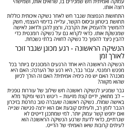
עמוקה ואמיתית חש שמכירים בו, שרואים אותו, ושמישהי
רוצה אותו.
התחושות הנפוצות שגבר חש לאחר נשיקה איכותית כוללות
תחושת ביטחון וביסוס הקשר, עלייה בדימוי העצמי, חשק
להמשיך ולהעמיק את הקרבה, ורצון להגן ולדאוג לאישה
שמנשקת אותו. כדאי לקרוא גם על
נשיקה רומנטית
כדי
להבין כיצד להפוך כל נשיקה לחוויה בלתי נשכחת.
הנשיקה הראשונה - רגע מכונן שגבר זוכר
לאורך זמן
הנשיקה הראשונה היא אחד הרגעים המכוננים ביותר בכל
מפגש רומנטי. עבור גבר, היא רגע של הערכה: האם היא
מוכנה? האם יש פה כימיה אמיתית? האם זה הולך לכיוון
שהוא מקווה?
גבר שמגיע לנשיקה ראשונה חש שילוב של עוררות גופנית
– לב מתואץ, ידיים קצת מזיעות – ריגוש רגשי ומיקוד מלא
באישה שמולו. נשיקה ראשונה שעברה טוב נחרטת בזיכרון
הגבר לזמן רב, ולעיתים קובעת אם הוא ירצה פגישה שנייה
ואם יחפש קשר עמוק יותר. למי שמתכנן
דייטים לא
שגרתיים
, כדאי לדעת שרגע הנשיקה הראשונה הוא
לעיתים קרובות שיאו האמיתי של הדייט.