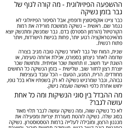
ההשפעה הפיזיולוגית - מה קורה לגוף של
גבר בזמן נשיקה
כבר ציינו אוקסיטוצין ודופמין, אבל הסיפור הפיזיולוגי לא
נגמר שם. ראשית – נשיקה ממושכת מורידה את רמות
הקורטיזול (הורמון הסטרס) בדם. גבר שמנשק ומתנשק יוצא
מהאינטראקציה רגוע יותר, פחות בגישת הישרדות, ויותר
פתוח רגשית.
שנית, המוח של גבר לאחר נשיקה טובה מגיב בצורה
שדומה לאחר ניצחון בספורט, אכילת ארוחה טעימה, או
השגת יעד חשוב. זו תחושת שכר אמיתית. ותחושת שכר
יוצרת רצון לחזור שוב. שלישית – בזמן הנשיקה כל החושים
מחודדים. הריח, המגע, הטעם – הכל עובד בעצימות
גבוהה, וגבר שמרגיש נשיקה לא רק בשפתיו אלא בכל גופו,
יחוש אחרת כלפי האישה שעמה נישק.
מה ההבדל בין סוגי הנשיקות ומה כל אחת
עושה לגבר?
לא כל נשיקה שווה, ומה נשיקה עושה לגבר תלוי מאוד
בסוג שלה.
נשיקה לוהטת
מעוררת יצריות ומפעילה את
מנגנון הרצון, ומובילה לעלייה ברמות הטסטוסטרון.
נשיקה
רומנטית
בונה קשר רגשי, מעמיקה תחושת חיבור, ומייצרת