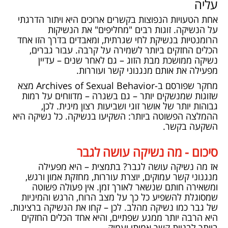
עליה
אחת הטעויות הנפוצות בקשרים ארוכים היא ויתור הדרגתי
על הנשיקה. זוגות רבים "מחליפים" את הנשיקות
הרומנטיות בנשיקת לחי שגרתית, ומאבדים בדרך הזו אחד
הכלים החזקים ביותר לשמירה על קרבה. עבור גברים,
נשיקה ממושכת מבת הזוג – גם לאחר שנים – עדיין
מפעילה את אותם מנגנוני קשר ועוררות.
מחקר שפורסם ב-Archives of Sexual Behavior מצא
שזוגות שמנשקים יותר – גם בשגרה – מדווחים על רמות
גבוהות יותר של אושר זוגי ושביעות רצון מינית. לכן,
ההמלצה הפשוטה ביותר: השקיעו בנשיקה. כל נשיקה היא
השקעה בקשר.
סיכום - מה נשיקה עושה לגבר
אז מה נשיקה עושה לגבר? בתמצית – היא מפעילה
מנגנוני קשר עמוקים, יוצרת עוררות, מחזקת אמון ורגש,
ומשאירה חותם שנשאר לאורך זמן. אין פעולה פשוטה
שמסוגלת להשפיע כל כך על מצב הרוח, הרגש והמיניות
של גבר כמו נשיקה מהלב. לכן – קחו את הנשיקה ברצינות.
היא הרבה יותר ממגע שפתיים, והיא אחד הכלים החזקים
ביותר לבניית קשר אמיתי ועמוק.