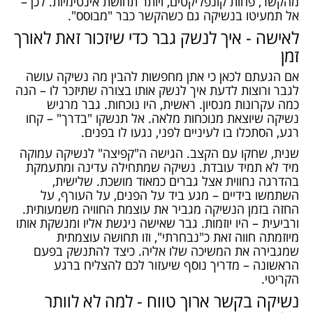
מהקשר, פחות קונפליקטים, ויותר תחושת אינטימיות. לכן –
אל תמעיטו בנשיקה גם כשהקשר כבר "מבוסס".
לאישה - איך לנשק גבר כדי שיזכור זאת לאורך
זמן
אם הגעתם לכאן כי אתן מחפשות להבין מה נשיקה עושה
לגבר ורוצות לדעת איך לנשק אותו בצורה שתיזכר לו – הנה
כמה עקרונות מנסיון. ראשית, היו נוכחות. גבר מרגיש
נשיקה שיוצאת מנוכחות מלאה. אל תנשקו "בדרך" – קחו
רגע, הסתכלו בו לעיניים לפני, נגעו לו בפנים.
שנית, שחקו עם הקצב. הגישה ה"קפיצה" לנשיקה עמוקה
מיד לא תמיד עובדת. נשיקה שמתחילה עדינה ומתעמקת
בהדרגה נחווית אצל גברים כמאוד מושכת. שלישית,
השתמשו בידיים – מגע ביד על הפנים, על העורף, על
החזה בזמן הנשיקה מגביר את עוצמת החוויה משמעותית.
ורביעית – היו יוזמות. גבר שאישה ניגשת אליו ומנשקת אותו
מיוזמתה חווה זאת כ"נבחרתי", וזו תחושה עוצמתית
שמגבירה את המשיכה שלו אליה.
כיצד להתנשק בפעם
הראשונה
– מדריך נוסף שיעזור לכם להצליח ברגע
הקריטי.
נשיקה בקשר ארוך טווח - למה לא לוותר