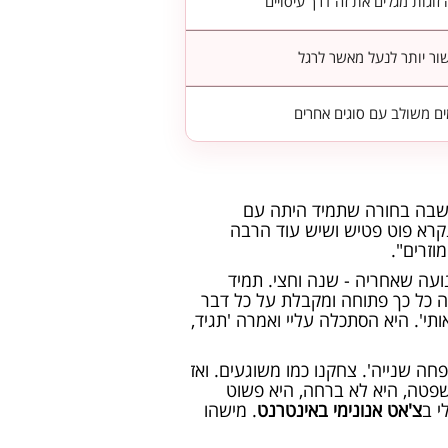
זוגות מגלים את זה דרך עיסויים
ור יותר לנעל מאשר לרגל
ם משולב עם סוגים אחרים
שבון מפתח תקווה, גילה שיש לו פוט פטיש בגיל 16. "הייתי בן 16 ובכיתה ישבה בחורה שתמיד היתה עם
נקרא פוט פטיש ושיש עוד הרבה
וזרים".
נועה שאחריה - שנה וחצי. תמיד
ה כל כך פתוחה ומקבלת על כל דבר
י'. היא הסתכלה עליי ואמרה 'תגיד,
ה שנייה'. צחקנו כמו משוגעים. ואז
שפטה, היא לא ברחה, היא פשוט
י ב
צ'אט אנונימי באינטרנט
. מישהו