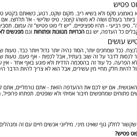
וט פטיש
א באמצע סקס ולא בשיא ריב. מקום שקט, רגוע, כשאתם בקטע טוב
ותר בעולם ושזה לא משהו קיצוני. טיפ שלישי - אל תלחצו. אם בן 
". טיפ רביעי - תהיו ספציפיים. "יש לי פוט פטיש" זה עמום. תסב
בלים כל העדפה, יש גם
הכרויות מגוונות ופתוחות
וגם
מפגשים לא
יש עושים
. ככל שמחכים יותר, הסוד נהיה יותר גדול ויותר כבד. טעות שני
ר לנסות לדבר על זה שוב בעתיד, אבל לכפות - אף פעם. טעות 
א הפרעה. כל עוד זה בהסכמה הדדית ולא פוגע באף אחד - אין ש
ול להיות חלק מחיי מין עשירים, אבל הוא לא צריך להיות הדבר היח
 האנושית. אם יש לכם את ההעדפה הזאת - אתם נורמליים, אתם ל
ם פתוחים שמחפשים חיבור אמיתי ולא שופטים. תפתחו פרופיל, ת
שור לחלק גוף שאינו מיני. מיליוני אנשים חיים עם זה ומנהלים חיי
וט פטיש?