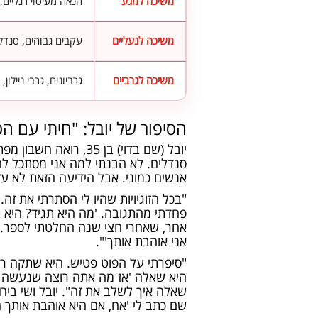
משיכה למגע
הנאה מעיסוי רגליים
משיכה לנעליים
עקבים גבוהים, סנדלי
משיכה לגרביים
גרביונים, גרבי ניילון,
הסיפור של יובל: "חיתי עם ה
סנדלים. לא הבנתי למה אני מסתכל לה 
אנשים כמוני. אבל הידיעה הזאת לא עז
"בכל הזוגיויות שהיו לי הסתרתי את זה
פחדתי מהתגובה. 'מה היא תגיד? היא 
אחר, שאחרי חצי שנה החלטתי לספר. יש
אני אוהבת אותך'".
"סיפרתי על הפוט פטיש. היא שתקה רג
היא שאלה 'אז מה אתה רוצה שנעשה עם
שאלה איך לשלב את זה". יובל ושי ביח
שם כתב לי 'אח, אם היא אוהבת אותך ה