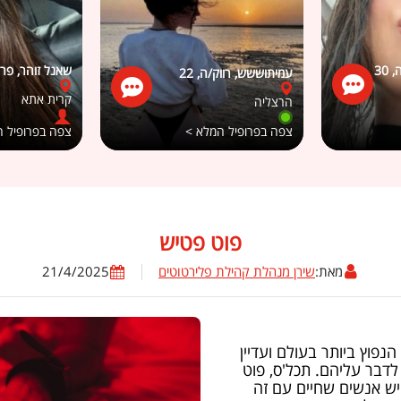
שאנל זוהר, פרוד/
עמיתוששש, רווק/ה, 22
קרית אתא
הרצליה
צפה בפרופיל המלא >
צפה בפרופיל 
פוט פטיש
מאת:
שירן מנהלת קהילת פלירטוטים
21/4/2025
נפוץ ביותר בעולם ועדיין
דבר עליהם. תכל'ס, פוט
ויש אנשים שחיים עם זה