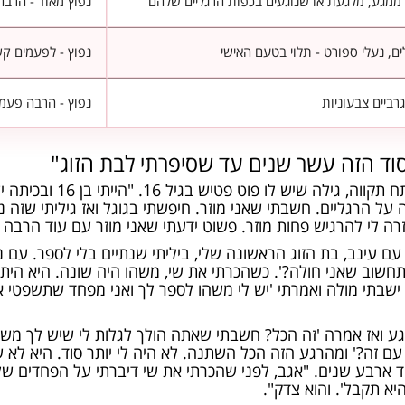
, ממגע, מלגעת או שנוגעים בכפות הרגליים שלהם
נפוץ מאוד - הרבה 
ם, נעלי ספורט - תלוי בטעם האישי
נפוץ - לפעמים קש
 גרביים צבעוניות
נפוץ - הרבה פעמי
סוד הזה עשר שנים עד שסיפרתי לבת הזוג"
יובל (שם בדוי) בן 35, רואה ח
על הרגליים. חשבתי שאני מוזר. חיפשתי בגוגל ואז גיליתי שזה 
רה לי להרגיש פחות מוזר. פשוט ידעתי שאני מוזר עם עוד הרבה מ
. עם עינב, בת הזוג הראשונה שלי, ביליתי שנתיים בלי לספר. עם 
תחשוב שאני חולה?'. כשהכרתי את שי, משהו היה שונה. היא הית
בתי מולה ואמרתי 'יש לי משהו לספר לך ואני מפחד שתשפטי אות
ע ואז אמרה 'זה הכל? חשבתי שאתה הולך לגלות לי שיש לך משפח
 זה?' ומהרגע הזה הכל השתנה. לא היה לי יותר סוד. היא לא 
ד ארבע שנים. "אגב, לפני שהכרתי את שי דיברתי על הפחדים של
יא תקבל'. והוא צדק".