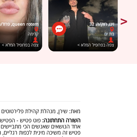
זינו, רווק/ה, 32
queen rotem, פרוד/ה, 30
בת ים
קדימה
צפה בפרופיל המלא >
צפה בפרופיל המלא >
מאת: שירן, מנהלת קהילת פלירטוטים
השורה התחתונה:
פוט פטיש - הפטיש ה
אחד הנושאים שאנשים הכי מתביישים ל
פטיש זה משיכה מינית לכפות רגליים, 