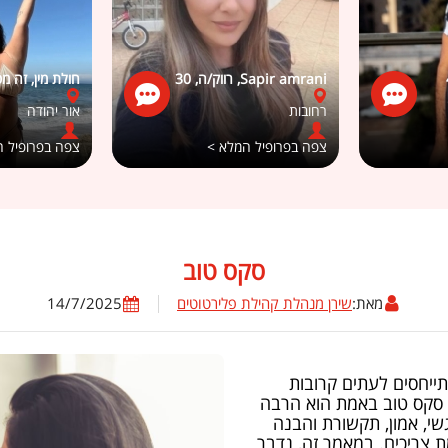
Sapir amrani, רווק/ה, 30
חולת מין, זה מסו
רחובות
אור יהודה
צפה בפרופיל המלא >
צפה בפרופיל 
סקס טוב
מאת:
שירן מנהלת קהילת פלירטוטים
14/7/2025
ייחסים לעתים קרובות
ל סקס טוב באמת הוא הרבה
י, אמון, תקשורת והבנה
 צריכים. במאמר זה, נדבר