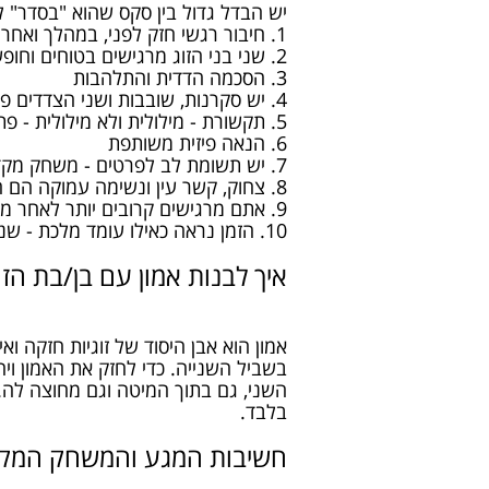
יש הבדל גדול בין סקס שהוא "בסדר" לבין סקס טוב באמת. הנה 10 
1. חיבור רגשי חזק לפני, במהלך ואחרי האקט המיני
2. שני בני הזוג מרגישים בטוחים וחופשיים לבטא את עצמם
3. הסכמה הדדית והתלהבות
4. יש סקרנות, שובבות ושני הצדדים פעילים
5. תקשורת - מילולית ולא מילולית - פתוחה ואדיבה
6. הנאה פיזית משותפת
7. יש תשומת לב לפרטים - משחק מקדים, תזמון, מצב רוח וכו'.
8. צחוק, קשר עין ונשימה עמוקה הם חלק בלתי נפרד מהרגע המיוחד
9. אתם מרגישים קרובים יותר לאחר מכן, לא רחוקים יותר
10. הזמן נראה כאילו עומד מלכת - שניכם נוכחים לחלוטין ומוקדשים לטובת זמן האיכות המשותף שלכם.
איך לבנות אמון עם בן/בת הזו
אמון הוא אבן היסוד של זוגיות חזקה וא
בשביל השנייה. כדי לחזק את האמון וי
השני, גם בתוך המיטה וגם מחוצה לה. 
בלבד.
חשיבות המגע והמשחק המק