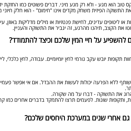
טוב הוא מגע - ולא רק מגע מיני. דברים פשוטים כמו החזקת יד
את התשוקה הפיזית משחק מקדים אינו "חימום" - הוא חלק חיוני מהח
או ליטופים עדינים, לחישת פנטזיות או מילים מדליקות באוזן, ע
טו את הקצב, תיהנו מהרגע, זה יגביר את התשוקה והעניין.
לים להשפיע על חיי המין שלכם וכיצד להתמודד?
וות תקופות יובש עקב גורמי לחץ יומיומיים. עבודה, לחץ כלכלי, ליל
ילו 10 דקות של זמן משותף ללא הפרעה יכולות לעשות את ההבדל. אם אי אפש
ר.
רוג את התשוקה - דברו על מה שקורה.
ות, ותקופות שונות. לפעמים תרצו להתמקד בדברים אחרים כמו קריי
ם גם אחרי שנים במערכת היחסים שלכם?