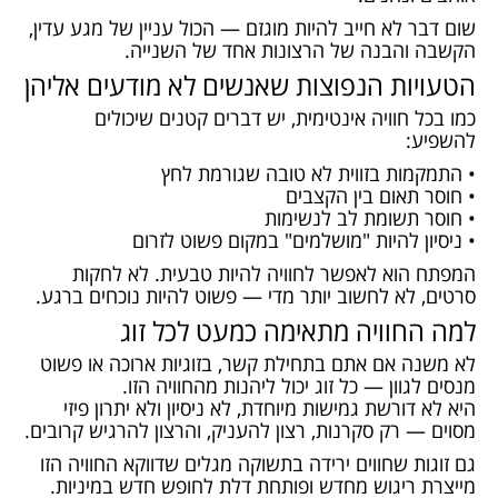
שום דבר לא חייב להיות מוגזם — הכול עניין של מגע עדין,
הקשבה והבנה של הרצונות אחד של השנייה.
הטעויות הנפוצות שאנשים לא מודעים אליהן
כמו בכל חוויה אינטימית, יש דברים קטנים שיכולים
להשפיע:
• התמקמות בזווית לא טובה שגורמת לחץ
• חוסר תאום בין הקצבים
• חוסר תשומת לב לנשימות
• ניסיון להיות "מושלמים" במקום פשוט לזרום
המפתח הוא לאפשר לחוויה להיות טבעית. לא לחקות
סרטים, לא לחשוב יותר מדי — פשוט להיות נוכחים ברגע.
למה החוויה מתאימה כמעט לכל זוג
לא משנה אם אתם בתחילת קשר, בזוגיות ארוכה או פשוט
מנסים לגוון — כל זוג יכול ליהנות מהחוויה הזו.
היא לא דורשת גמישות מיוחדת, לא ניסיון ולא יתרון פיזי
מסוים — רק סקרנות, רצון להעניק, והרצון להרגיש קרובים.
גם זוגות שחווים ירידה בתשוקה מגלים שדווקא החוויה הזו
מייצרת ריגוש מחדש ופותחת דלת לחופש חדש במיניות.