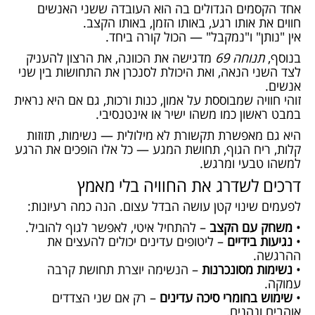
אחד הקסמים הגדולים בה הוא העובדה ששני האנשים
חווים את אותו רגע, באותו הזמן, באותו הקצב.
אין "נותן" ו"נמקבל" — הכול קורה ביחד.
בנוסף,
תנוחה 69
מדגישה את הכוונה, את הרצון להעניק
לצד השני הנאה, ואת היכולת לסנכרן את התחושות בין שני
אנשים.
זוהי חוויה שמבוססת על אמון, כנות ורכות, גם אם היא נראית
במבט ראשון כמו משהו ישיר או אינטנסיבי.
היא גם מאפשרת תקשורת לא מילולית — נשימות, תזוזות
קלות, ריח הגוף, תחושת המגע — כל אלו הופכים את הרגע
למשהו טבעי ומרגש.
דרכים לשדרג את החוויה בלי מאמץ
לפעמים שינוי קטן עושה הבדל עצום. הנה כמה רעיונות:
•
משחק עם הקצב
– להתחיל איטי, לאפשר לגוף להוביל.
•
נגיעות בידיים
– ליטופים עדינים יכולים להעצים את
ההרגשה.
•
נשימות מסונכרנות
– הנשימה יוצרת תחושת קרבה
עמוקה.
•
שימוש בחומרי סיכה עדינים
– רק אם שני הצדדים
אוהבים ונהנים.