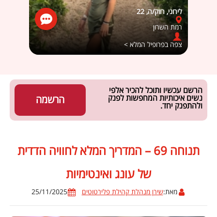
לירוני, רווק/ה, 22
מאיה69, זה מסובך, 26
רמת השרון
חדרה
צפה בפרופיל המלא >
צפה ב
הרשם עכשיו ותוכל להכיר אלפי
נשים איכותיות המחפשות לפנק
הרשמה
ולהתפנק יחד.
תנוחה 69 – המדריך המלא לחוויה הדדית
של עונג ואינטימיות
מאת:
שירן מנהלת קהילת פלירטוטים
25/11/2025