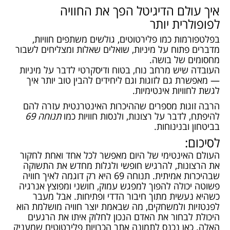
איך עולם הדיגיטל הפך את החוויה
לפופולרית יותר
בפלטפורמות כמו פלירטוטים, גולשים משתפים חוויות,
מדברים פתוח על מיניות, שואלים שאלות ומצליחים לשבור
מחסומים של בושה.
העובדה שיש מרחב נוח, בטוח ודיסקרטי לדבר על מיניות
— מאפשרת גם לזוגות וגם ליחידים להבין טוב יותר איך
לגשת לחוויות אינטימיות.
הרבה זוגות מספרים שההיכרות האינטרנטית עזרה להם
להיפתח, לדבר על רצונות, ולנסות חוויות כמו
תנוחה 69
בביטחון ובנינוחות.
לסיכום:
העולם האינטימי של היום מאפשר לכל אחד ואחת לחקור
את הרצונות, להרגיש חופשי ולגלות מחדש את התשוקה
שבהיכרות אמיתית. תנוחה 69 היא רק דוגמה לאיך חוויה
פשוטה יכולה להפוך למפגש עמוק, חושני ומפוצץ אנרגיה
כשהיא נעשית מתוך חיבור הדדי ופתיחות. אבל מעבר
לפנטזיות ולמשחקים, מה שבאמת יוצר חוויה מושלמת הוא
היכולת לבחור את האדם הנכון לחלוק איתו את הרגעים
האלה. כאן נכנס לתמונה אתר הכרויות פלירטוטים שמעניק