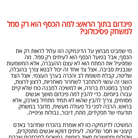
פינדום בתוך הראש: למה הכסף הוא רק סמל
למשחק פסיכולוגי?
מי שמביט מבחוץ על הדינמיקה הזו עלול לראות רק את
הכסף, אבל בפועל הכסף הוא לעיתים רק סמל. מה
שמפעיל את המתח הוא לא עצם ההעברה, אלא המשמעות
שנבנית סביבה. אצל צד אחד זה יכול לבטא צורך בהובלה,
שליטה, קבלת תשומת לב והכרה בערך העצמי. אצל הצד
השני זה עשוי להתחבר לשחרור מאחריות, לרצון לרצות,
לצורך במסגרת ברורה, או למשיכה למבנה כוח שלא קיים
עבורו ביומיום. כדי להבין למה פינדום מושך אנשים
מסוימים, צריך להבין שהוא לא תמיד מתחיל בארנק, אלא
בראש. הרבה לפני כל פעולה מעשית, מדובר במשחק
תודעתי של תפקידים, מתח, דיבור, גבולות וציפייה.
המשיכה לדינמיקה כזו לא אומרת בהכרח שמדובר באדם
קיצוני או חסר שליטה. לעיתים דווקא אנשים מתפקדים,
שקולים ומחושבים מאוד ביומיום, נמשכים למרחבים שבהם