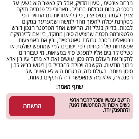
מרחב אינטימי, טעון ומדויק, אבל רק כאשר הוא נשען על
הסכמה, כנות וגבולות ברורים. מאחורי כל פנטזיה חזקה
צריך לעמוד בסיס יציב, כי בלי אחריות גם החוויה הכי
מסקרנת יכולה להפוך מהר למשהו שמערער במקום
לבנות. בדיוק בגלל זה, החיפוש אחר הפרטנר הנכון דורש
פלטפורמה חכמה שמציעה סינון ממוקד, בין אם לדינמיקה
וירטואלית חסרת גבולות גיאוגרפיים, ובין אם באמצעות
אפשרויות של הכרויות לפי יישובים
למי שמחפש שולטת או
נשלט קרובים אליו למפגש פיזי במציאות. מי שבוחרים
לחקור את העולם הזה נכון, עושים זאת לא מתוך עיוורון אלא
מתוך מודעות, הקשבה ויכולת להבדיל בין ריגוש בריא לבין
סיכון מיותר. בעולם כזה, הבגרות היא לא האויב של
הפנטזיה, אלא מה שמאפשר לה להתקיים באמת.
שתף מאמר:
הרשם עכשיו ותוכל להכיר אלפי
נשים איכותיות המחפשות לפנק
הרשמה
ולהתפנק יחד.