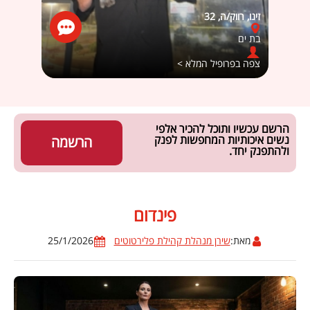
זינו, רווק/ה, 32
דני אלי
בת ים
חולון
צפה בפרופיל המלא >
צפה ב
הרשם עכשיו ותוכל להכיר אלפי
נשים איכותיות המחפשות לפנק
הרשמה
ולהתפנק יחד.
פינדום
מאת:
שירן מנהלת קהילת פלירטוטים
25/1/2026