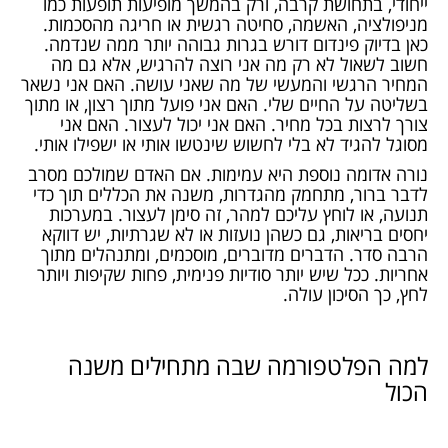
ייחודי, בתחושת קרבה, ורק בהמשך מופיעות תופעות כמו
מניפולציה, האשמה, סחיטה רגשית או חריגה מהסכמות.
כאן בדיוק פינדום דורש בגרות גבוהה יותר ממה שנדמה.
חשוב לשאול לא רק מה אני רוצה להרגיש, אלא גם מה
המחיר הרגשי והמעשי של מה שאני עושה. האם אני נשאר
בשליטה על החיים שלי. האם אני פועל מתוך רצון, או מתוך
צורך לרצות בכל מחיר. האם אני יכול לעצור. האם אני
מסוגל להגיד לא בלי לחשוש שינטשו אותי או ישפילו אותי.
נורה אדומה נוספת היא עמימות. אם האדם שמולכם מסרב
לדבר ברור, מתחמק מהגדרות, משנה את הכללים תוך כדי
תנועה, או לוחץ עליכם למהר, זה סימן לעצור. במערכות
יחסים בריאות, גם כשהן נועזות או לא שגרתיות, יש דווקא
הרבה סדר. הדברים מדוברים, מוסכמים, ומתנהלים מתוך
אחריות. ככל שיש יותר סודיות פנימית, פחות שקיפות ויותר
לחץ, כך הסיכון עולה.
למה הפלטפורמה שבה מתחילים משנה
הכול