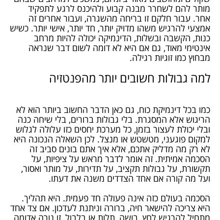
מותר להם לשחרר מבנה קבוע ולהיכנס לרגע לתפקיד
אחר. עבור חלקם זו בריחה מהשגרה, ועבור אחרים זה
אמצעי להרגיש משהו מדויק יותר, חד יותר, אישי יותר. כשיש
כנות, הקשבה ובשלות, הדינמיקה יכולה להיות מרחב
אינטימי מאוד, גם אם היא לא דומה לשום דבר שנראה
מבחוץ כמו זוגיות רגילה.
למה גבולות חשובים יותר מהפנטזיה
כמו בכל דינמיקת כוח, גם כאן הדבר החשוב ביותר הוא לא
הריגוש אלא המסגרת. בלי גבולות ברורים, בלי שיחה כנה
ובלי יכולת לעצור בזמן, כל מערכת יחסים כזו עלולה לגלוש
למקום פוגעני, מטשטש או מנצל. לכן השאלה הנכונה היא
לא רק מה מדליק אתכם, אלא איך אתם בונים סביב זה
הסכמה אמיתית. זה אומר לדבר מראש על ציפיות, על
תקשורת, על גבולות תקציב, על תדירות, על מותר ואסור,
ועל מה קורה אם אחד הצדדים משנה את דעתו.
הסכמה בעולם כזה אינה פעולה חד פעמית. היא תהליך.
היא צריכה להישאר חיה, ברורה וניתנת לעדכון. אם צד אחד
מתחיל להרגיש לחץ, בושה, תלות או בלבול, זו נורה אדומה.