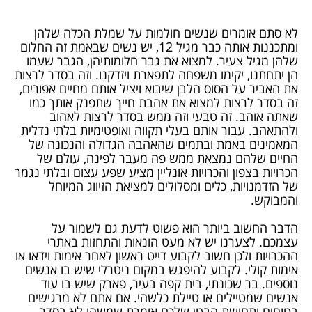
לא סתם אומרים שנשים חולמות על שמלת הכלה שלהן
ומתכננות אותה כבר מגיל 12, יש נשים שבאמת זה החלום
שלהן מגיל צעיר. למצוא את גבר חלומותיהן, הגבר שעמו
הן יתחתנו, יקימו משפחה לתפארת ויזדקנו. וזה בסדר לרצות
את האביר על הסוס הלבן שיבוא ויציל אותם מחיים אפורים,
זה בסדר לרצות למצוא את אהבת חייך שתפנק אותך כמו
שאתה אוהב. זה טבעי וזה ממש בסדר לרצות לאהוב
ולהתאהב. עבור אותם בעלי תקווה ואופטימיות בלתי נדלית
המאמינים באמת ובתמים שהאהבה הגדולה והנכונה של
החיים שלהם נמצאת ממש פה מעבר לפינה, עולם של
הכרויות בצפון והכרויות אונליין מציע שפע עצום ובלתי נגמר
של הזדמנויות, כלים ומסלולים למציאת הזיווג המיוחל
והמבוקש.
הדבר החשוב ביותר הוא פשוט לדעת גם לשמור על
עצמכם. לצערנו יש לא מעט הונאות והתחזות באתרי
ההכרויות ולכן חשוב לקבוע דייט ראשון לאחר אימות וידאו או
אימות קולי. לקבוע להיפגש במקום ניטרלי שיש בו אנשים
נוספים. בר שכונתי, בית קפה בעיר, פארק שיש בו עוד
אנשים שמטיילים או טיילת כלשהי. אם אתם לא מרגישים
בטוחים ותחושת הבטן שלכם אומרת שמשהו לא בסדר,