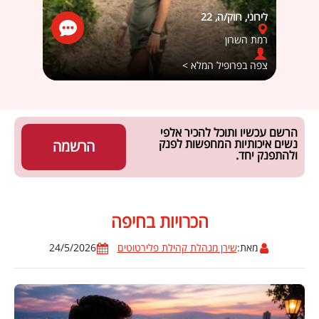
לירוני, רווק/ה, 22
רחל, ר
רמת השרון
אשדו
צפה בפרופיל המלא >
צפה ב
הרשם עכשיו ותוכל להכיר אלפי
נשים איכותיות המחפשות לפנק
הרשמה
ולהתפנק יחד.
הכרויות בחיפה
מאת:
שירן מנהלת קהילת פלירטוטים
24/5/2026