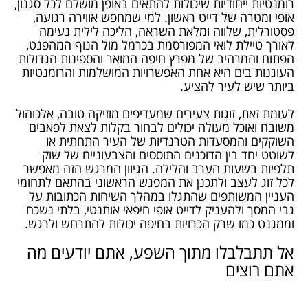
רומנטיות ייחודיות שיכולות להתאים באופן מושלם לכל סגנון,
אופי ומטרה של דייט ראשון. למי שמחפש אווירה רגועה,
פסטורלית, שלווה ומלאת השראה, הליכה לילית נעימה
לאורך טיילת לואי המפורסמת בכרמל מול הנוף המהפנט,
הפתוח והמרהיב של מפרץ חיפה המואר והספינות הגדולות
העוגנות בים היא אחת האפשרויות המושלמות והרומנטיות
ביותר שיש לעיר להציע.
לעומת זאת, זוגות צעירים שמעדיפים מוזיקה טובה, אלכוהול
משובח ואוכל מעולה יכולים לבחור בקלות לצאת לפאבים
השוקקים והמסעדות הטרנדיות של העיר התחתית או
לשוטט יחד בין הדוכנים התוססים והצבעוניים של שוק
תלפיות בשעות הערב והלילה. הגיוון המרגש הזה מאפשר
לכל זוג לעצב ולתכנן את המפגש הראשוני בהתאם לתחומי
העניין המשותפים שהתגלו במהלך השיחות הכתובות על
גבי המסך ולהעניק לדייט אופי חיפאי אותנטי, בלתי נשכח
וממגנט כמו שרק הכרויות בחיפה יכולות להתרחש ולרגש.
אל תתבלבלו מתוך השפע, אתם יודעים מה
אתם רוצים