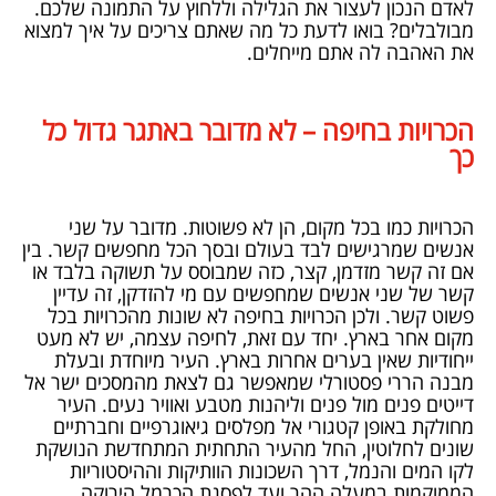
לאדם הנכון לעצור את הגלילה וללחוץ על התמונה שלכם.
מבולבלים? בואו לדעת כל מה שאתם צריכים על איך למצוא
את האהבה לה אתם מייחלים.
הכרויות בחיפה – לא מדובר באתגר גדול כל
כך
הכרויות כמו בכל מקום, הן לא פשוטות. מדובר על שני
אנשים שמרגישים לבד בעולם ובסך הכל מחפשים קשר. בין
אם זה קשר מזדמן, קצר, כזה שמבוסס על תשוקה בלבד או
קשר של שני אנשים שמחפשים עם מי להזדקן, זה עדיין
פשוט קשר. ולכן הכרויות בחיפה לא שונות מהכרויות בכל
מקום אחר בארץ. יחד עם זאת, לחיפה עצמה, יש לא מעט
ייחודיות שאין בערים אחרות בארץ. העיר מיוחדת ובעלת
מבנה הררי פסטורלי שמאפשר גם לצאת מהמסכים ישר אל
דייטים פנים מול פנים וליהנות מטבע ואוויר נעים. העיר
מחולקת באופן קטגורי אל מפלסים גיאוגרפיים וחברתיים
שונים לחלוטין, החל מהעיר התחתית המתחדשת הנושקת
לקו המים והנמל, דרך השכונות הוותיקות וההיסטוריות
הממוקמות במעלה ההר ועד לפסגת הכרמל הירוקה,