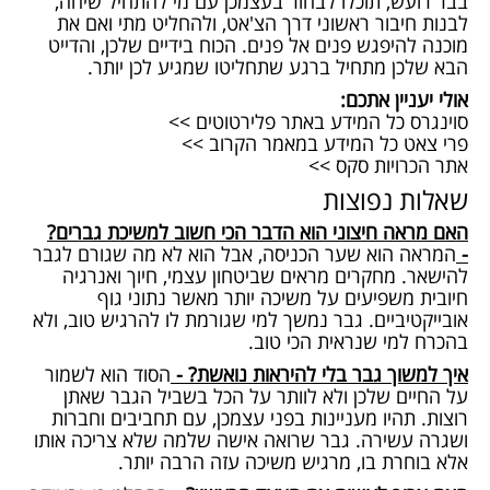
בבר רועש, תוכלו לבחור בעצמכן עם מי להתחיל שיחה,
לבנות חיבור ראשוני דרך הצ'אט, ולהחליט מתי ואם את
מוכנה להיפגש פנים אל פנים. הכוח בידיים שלכן, והדייט
הבא שלכן מתחיל ברגע שתחליטו שמגיע לכן יותר.
אולי יעניין אתכם:
סוינגרס כל המידע באתר פלירטוטים >>
פרי צאט כל המידע במאמר הקרוב >>
אתר הכרויות סקס >>
שאלות נפוצות
האם מראה חיצוני הוא הדבר הכי חשוב למשיכת גברים?
-
המראה הוא שער הכניסה, אבל הוא לא מה שגורם לגבר
להישאר. מחקרים מראים שביטחון עצמי, חיוך ואנרגיה
חיובית משפיעים על משיכה יותר מאשר נתוני גוף
אובייקטיביים. גבר נמשך למי שגורמת לו להרגיש טוב, ולא
בהכרח למי שנראית הכי טוב.
איך למשוך גבר בלי להיראות נואשת? -
הסוד הוא לשמור
על החיים שלכן ולא לוותר על הכל בשביל הגבר שאתן
רוצות. תהיו מעניינות בפני עצמכן, עם תחביבים וחברות
ושגרה עשירה. גבר שרואה אישה שלמה שלא צריכה אותו
אלא בוחרת בו, מרגיש משיכה עזה הרבה יותר.