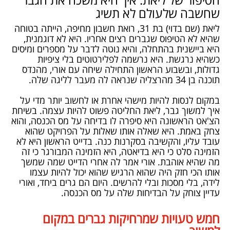
הסיפור של ליאת: איך היא משכה את הגבר
שחשבה שלעולם לא תשיג
ליאת (שם בדוי) בת 31, רואת חשבון מחיפה, הייתה בטוחה
שהיא לא הטיפוס שגברים רצים אחריו. היא לא דוגמנית,
היא ביישנית בהתחלה, והיא נוטה לדבר על מספרים ומיסים
כשהיא נרגשת. היא נרשמה לפלירטוטים בלי ציפיות
גדולות, ובשבוע הראשון התחילה שיחה עם אורי, מהנדס
תוכנה בן 34 מהרצליה שנראה לה מעבר לליגה שלה.
במקום לנסות להיות מישהי אחרת או לחשוב יותר מדי על
איך למשוך גבר, ליאת החליטה פשוט להיות עצמה. בשיחת
הצ'אט הראשונה היא סיפרה לו בדיחה על מס הכנסה, והוא
צחק באמת. היא שאלה אותו שאלות על הפרויקט שהוא
עובד עליו, והקשיבה בסקרנות כנה. בדייט הראשון היא לא
הזמינה סלט כי היא בדיאטה, היא הזמינה המבורגר כי זה
מה שהיא אוהבת. אורי אמר לה אחרי הדייט שמה שמשך
אותו הכי חזק היה שהוא הרגיש שהוא יכול להיות עצמו
לידה, בלי מסכות ובלי להרשים. היום הם גרים ביחד, ואורי
עדיין צוחק על הבדיחות שלה על מס הכנסה.
חמש טעויות שמרחיקות גברים במקום