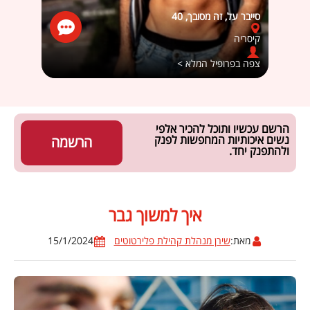
סייבר על, זה מסובך, 40
אנרגטי
קיסריה
רעננ
צפה בפרופיל המלא >
צפה ב
הרשם עכשיו ותוכל להכיר אלפי
נשים איכותיות המחפשות לפנק
הרשמה
ולהתפנק יחד.
איך למשוך גבר
מאת:
שירן מנהלת קהילת פלירטוטים
15/1/2024