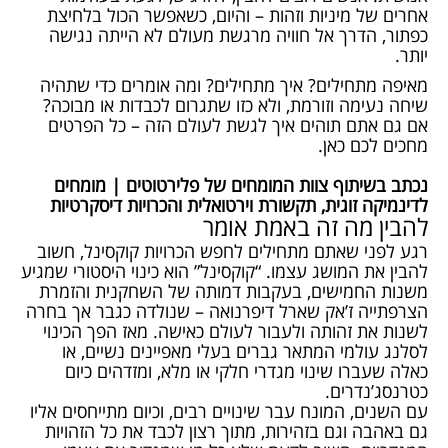
אחרים של מיניות וזהות – והיום, כשאפשר הכול בלחיצת
כפתור, הדרך אל חוויה מרגשת מעולם לא הייתה נגישה
יותר.
מאיפה מתחילים? איך מתחילים? ומה אומרים כדי שתהיה
שיחה נעימה וזורמת, ולא כזו שתגרום לכבדות או מבוכה?
אם גם אתם תוהים איך לגשת לעולם הזה – כל הפרטים
מחכים לכם כאן.
נכתב בשיתוף צוות המומחים של פלירטוטים | מומחים
לדינמיקה זוגית, תקשורת וירטואלית והכרויות דיסקרטיות
להבין מה זה באמת אומר
רגע לפני שאתם מתחילים לחפש הכרויות קוקסינל, חשוב
להבין את המושג עצמו. “קוקסינל” הוא כינוי היסטורי שמגיע
משנות החמישים, בעקבות דמותה של השחקנית והזמרת
הצרפתייה ז’אק שארל דיפרנואה – שנולדה כגבר אך בחרה
לשנות את זהותה ולעבור לעולם כאישה. מאז הפך הכינוי
לסלנג עולמי המתאר גברים בעלי מאפיינים נשיים, או
כאלה שעברו שינוי מגדרי חלקי או מלא, ומזדהים כיום
כטרנסג’נדרים.
עם השנים, המונח עבר שינויים רבים, וכיום מתייחסים אליו
גם באהבה וגם בזהירות, מתוך רצון לכבד את כל הזהויות