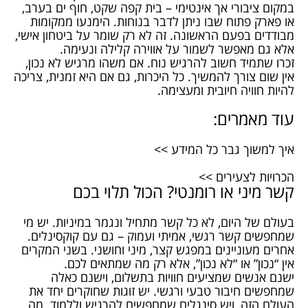
במקום ציבורי אך אינטימי – בית קפה שקט, חוף ים בערב,
או פארק פתוח שבו ניתן לדבר בנוחות. הימנעו ממקומות
מבודדים בפעם הראשונה. זה לא רק שומר על ביטחון אישי,
אלא גם מאפשר לשמור על אווירה קלילה ונעימה.
זכרו שתמיד חשוב להרגיש נוח. אם משהו מרגיש לא נכון,
אין שום צורך להמשיך. כל היכרות, גם אם היא זמנית, צריכה
להיות חוויה חיובית ומעצימה.
עוד מאמרים:
איך למשוך גבר כל המידע >>
הכרויות לצעירים >>
קשר מיני או רומנטי? הכול תלוי בכם
בעולם של היום, לא כל קשר מתחיל ונגמר במיניות. יש מי
שמחפשים קשר רגשי, אמיתי ועמוק – גם עם קוקסינלים.
אחרים מעוניינים במפגש קצר, מיני וחושני. בשני המקרים
אין “נכון” או “לא נכון”, אלא רק מה שמתאים לכם.
ישנם אנשים שמציעים חוויות בתשלום, וישנם כאלה
שמחפשים חיבור טבעי ורגשי. יש זוגות שחוקרים יחד את
העולם הזה, ויש סינגלים שמחפשים להרגיש וללמוד. מה