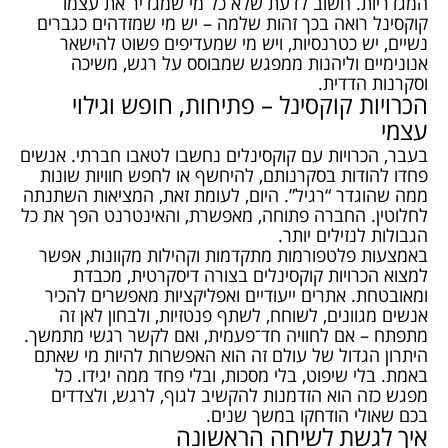
המגדריות. חשוב לדעת שלא כל מי שמגדיר את עצמו
קוקסינל רואה בכך זהות שלמה – יש מי שמזדהים כגברים
נשיים, יש כטרנסיות, ויש מי שמעדיפים פשוט להישאר
אנונימיים וליהנות ממפגש שמבוסס על רגש, משיכה
וסקרנות הדדית.
הכרויות קוקסינל – פתיחות, חופש וגילוי
עצמי
בעבר, הכרויות עם קוקסינלים נחשבו לטאבו חברתי. אנשים
פחדו להודות בסקרנותם, להיחשף או לחפש חוויות שונות
ממה שהוגדר “רגיל”. היום, לעומת זאת, המציאות השתנתה
לחלוטין. החברה פתוחה, מאפשרת, והאינטרנט הפך את כל
הגבולות לנזילים יותר.
באמצעות פלטפורמות מתקדמות וקהילות מקוונות, אפשר
למצוא הכרויות קוקסינלים בצורה דיסקרטית, מכבדת
ומאובטחת. אתרים ייעודיים ואפליקציות מאפשרים להכיר
אנשים מגוונים, לשוחח, לשתף פנטזיות, ולבחון לאן זה
מתפתח – אם לחוויה חד־פעמית, ואם לקשר רגשי מתמשך.
היתרון הגדול של עולם זה הוא האפשרות להיות מי שאתם
באמת. בלי שיפוט, בלי מסכות, ובלי פחד ממה יגידו. כל
מפגש כזה הוא הזדמנות להקשיב לגוף, לרגש, ולצדדים
בכם שאולי הודחקו במשך שנים.
איך לגשת לשיחה הראשונה