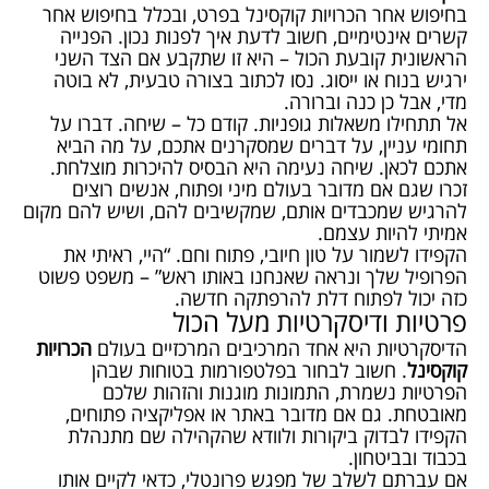
בחיפוש אחר הכרויות קוקסינל בפרט, ובכלל בחיפוש אחר
קשרים אינטימיים, חשוב לדעת איך לפנות נכון. הפנייה
הראשונית קובעת הכול – היא זו שתקבע אם הצד השני
ירגיש בנוח או ייסוג. נסו לכתוב בצורה טבעית, לא בוטה
מדי, אבל כן כנה וברורה.
אל תתחילו משאלות גופניות. קודם כל – שיחה. דברו על
תחומי עניין, על דברים שמסקרנים אתכם, על מה הביא
אתכם לכאן. שיחה נעימה היא הבסיס להיכרות מוצלחת.
זכרו שגם אם מדובר בעולם מיני ופתוח, אנשים רוצים
להרגיש שמכבדים אותם, שמקשיבים להם, ושיש להם מקום
אמיתי להיות עצמם.
הקפידו לשמור על טון חיובי, פתוח וחם. “היי, ראיתי את
הפרופיל שלך ונראה שאנחנו באותו ראש” – משפט פשוט
כזה יכול לפתוח דלת להרפתקה חדשה.
פרטיות ודיסקרטיות מעל הכול
הדיסקרטיות היא אחד המרכיבים המרכזיים בעולם
הכרויות
קוקסינל
. חשוב לבחור בפלטפורמות בטוחות שבהן
הפרטיות נשמרת, התמונות מוגנות והזהות שלכם
מאובטחת. גם אם מדובר באתר או אפליקציה פתוחים,
הקפידו לבדוק ביקורות ולוודא שהקהילה שם מתנהלת
בכבוד ובביטחון.
אם עברתם לשלב של מפגש פרונטלי, כדאי לקיים אותו