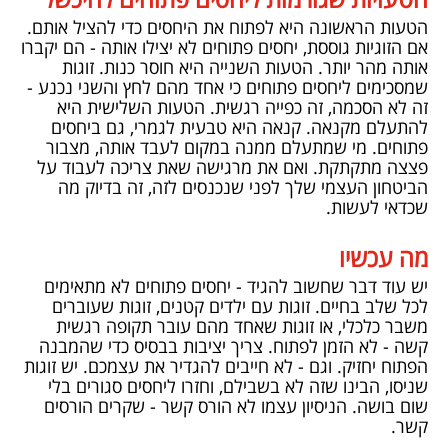
הטעויות שגורמות ליחסים פתוחים להיכשל
הטעות הראשונה היא לפתוח את היחסים כדי להציל אותם.
אם הזוגיות גוססת, יחסים פתוחים לא יצילו אותה - הם יקברו
אותה מהר יותר. הטעות השנייה היא חוסר כנות. זוגות
שמסכימים ליחסים פתוחים כי אחד מהם לחץ והשני נכנע -
זה לא הסכמה, זה כפייה רגשית. הטעות השלישית היא
להתעלם מקנאה. קנאה היא טבעית לגמרי, גם ביחסים
פתוחים. מי שמתעלם ממנה במקום לעבד אותה, מצבור
פצצה מתקתקת. ואם את מרגישה שאת צריכה לעבוד על
הביטחון העצמי
שלך לפני שנכנסים לזה, זה בדיוק מה
שכדאי לעשות.
מה עכשיו
יש עוד דבר שחשוב להגיד - יחסים פתוחים לא מתאימים
לכל שלב בחיים. זוגות עם ילדים קטנים, זוגות שעוברים
משבר כלכלי, או זוגות שאחד מהם עובר תקופה רגשית
קשה - לא הזמן לפתוח. צריך יציבות בבסיס כדי שהמבנה
הפתוח יחזיק. וגם - לא חייבים להגדיר את עצמכם. יש זוגות
שניסו, הבינו שזה לא בשבילם, וחזרו ליחסים סגורים בלי
שום בושה. הניסיון עצמו לא הורס קשר - שקרים הורסים
קשר.