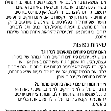
אם הנושא מדבר אליכם, אל תקפצו למים העמוקים. התחילו
בשיחה כנה עם בן או בת הזוג. שאלו שאלות, הקשיבו
לתשובות, ותנו לעצמכם זמן לעכל. אין ספרינט ביחסים
פתוחים - יש מרתון של תקשורת. ואם אתם רווקים ומחפשים
מישהו שפתוח לזה, בפלירטוטים יש אנשים שיודעים בדיוק
מה הם מחפשים. תפתחו פרופיל, תהיו כנים, ותנו לדברים
לזרום. כי
זוגיות אמיתית
יכולה להיראות אחרת ממה שלימדו
אתכם.
שאלות נפוצות
האם יחסים פתוחים מתאימים לכל זוג?
ממש לא. יחסים פתוחים דורשים רמה גבוהה של ביטחון
עצמי, תקשורת ואמון. זוגות שיש להם בעיות אמון או
תקשורת לקויה לא צריכים לפתוח את היחסים - הם צריכים
לתקן את הבסיס קודם. אם יש ביניכם בעיות שלא פתרתם,
יחסים פתוחים רק יגבירו אותן.
איך מתמודדים עם קנאה ביחסים פתוחים?
מדברים עליה. לא מדחיקים, לא מתביישים. קנאה היא
סיגנל שמשהו דורש תשומת לב. זוגות מצליחים יודעים
לזהות את הקנאה, לדבר עליה ולהתאים את הכללים
בהתאם.