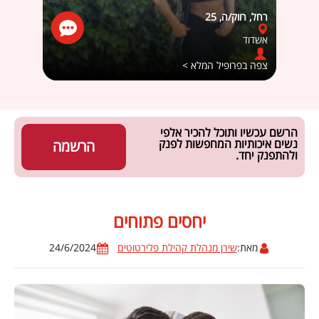
רחל, רווק/ה, 25
חולת מ
אשדוד
אור י
צפה בפרופיל המלא >
צפה ב
הרשם עכשיו ותוכל להכיר אלפי
נשים איכותיות המחפשות לפנק
הרשמה
ולהתפנק יחד.
יחסים פתוחים
מאת:
שירן מנהלת קהילת פלירטוטים
24/6/2024