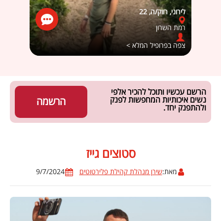
לירוני, רווק/ה, 22
en rotem
רמת השרון
קדימ
צפה בפרופיל המלא >
צפה ב
הרשם עכשיו ותוכל להכיר אלפי
נשים איכותיות המחפשות לפנק
הרשמה
ולהתפנק יחד.
סטוצים גייז
מאת:
שירן מנהלת קהילת פלירטוטים
9/7/2024