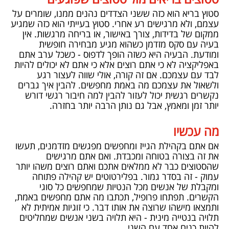
סטוץ בריא הוא כזה ששני הצדדים נהנים ממנו, שומרים על
עצמם, ולא מרגישים רע אחרי. סטוץ בעייתי הוא כזה שמגיע
ממקום של בדידות, צורך באישור, או בריחה מרגשות. אין
בעיה עם סקס מזדמן כשהוא מגיע מבחירה חופשית
ומודעת. הבעיה היא כשזה הופך לדפוס - כשכל ערב אתם
באפליקציה לא כי אתם רוצים אלא כי אתם לא יכולים להיות
לבד עם עצמכם. אם זה קורה, אולי שווה לעצור רגע
ולשאול את עצמכם מה באמת מחפשים. להבין
איך גברים
נקשרים רגשית
יכול לעזור להבין למה חיבור רגשי דורש
יותר זמן ומאמץ, אבל גם נותן הרבה יותר בחזרה.
מה עכשיו
אם אתם בקהילת הגייז ומחפשים מפגשים מזדמנים, תעשו
את זה בצורה בטוחה ומכבדת. ואם אתם מרגישים
שהסטוצים כבר לא ממלאים אתכם ואתם רוצים משהו יותר
עמוק - זה בסדר גמור. בפלירטוטים יש קהילה פתוחה
ומקבלת של אנשים מכל הנטיות שמחפשים כל סוגי
הקשרים. תפתחו פרופיל, תכתבו מה אתם מחפשים באמת,
ותמצאו מישהו שרוצה את אותו דבר. כי
זוגיות אמיתית
לא
תלויה בנטייה מינית - היא תלויה בשני אנשים שמחליטים
להיות כנים אחד עם השני.