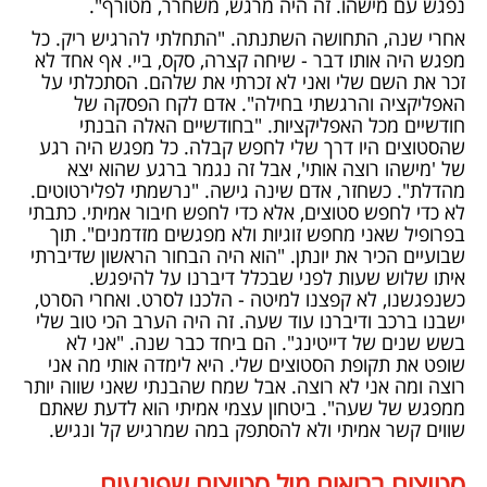
נפגש עם מישהו. זה היה מרגש, משחרר, מטורף".
אחרי שנה, התחושה השתנתה. "התחלתי להרגיש ריק. כל
מפגש היה אותו דבר - שיחה קצרה, סקס, ביי. אף אחד לא
זכר את השם שלי ואני לא זכרתי את שלהם. הסתכלתי על
האפליקציה והרגשתי בחילה". אדם לקח הפסקה של
חודשיים מכל האפליקציות. "בחודשיים האלה הבנתי
שהסטוצים היו דרך שלי לחפש קבלה. כל מפגש היה רגע
של 'מישהו רוצה אותי', אבל זה נגמר ברגע שהוא יצא
מהדלת". כשחזר, אדם שינה גישה. "נרשמתי לפלירטוטים.
לא כדי לחפש סטוצים, אלא כדי לחפש חיבור אמיתי. כתבתי
בפרופיל שאני מחפש זוגיות ולא מפגשים מזדמנים". תוך
שבועיים הכיר את יונתן. "הוא היה הבחור הראשון שדיברתי
איתו שלוש שעות לפני שבכלל דיברנו על להיפגש.
כשנפגשנו, לא קפצנו למיטה - הלכנו לסרט. ואחרי הסרט,
ישבנו ברכב ודיברנו עוד שעה. זה היה הערב הכי טוב שלי
בשש שנים של דייטינג". הם ביחד כבר שנה. "אני לא
שופט את תקופת הסטוצים שלי. היא לימדה אותי מה אני
רוצה ומה אני לא רוצה. אבל שמח שהבנתי שאני שווה יותר
ממפגש של שעה".
ביטחון עצמי
אמיתי הוא לדעת שאתם
שווים קשר אמיתי ולא להסתפק במה שמרגיש קל ונגיש.
סטוצים בריאים מול סטוצים שפוגעים