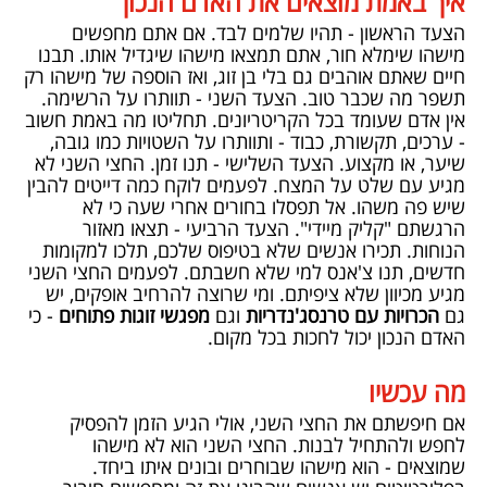
איך באמת מוצאים את האדם הנכון
הצעד הראשון - תהיו שלמים לבד. אם אתם מחפשים
מישהו שימלא חור, אתם תמצאו מישהו שיגדיל אותו. תבנו
חיים שאתם אוהבים גם בלי בן זוג, ואז הוספה של מישהו רק
תשפר מה שכבר טוב. הצעד השני - תוותרו על הרשימה.
אין אדם שעומד בכל הקריטריונים. תחליטו מה באמת חשוב
- ערכים, תקשורת, כבוד - ותוותרו על השטויות כמו גובה,
שיער, או מקצוע. הצעד השלישי - תנו זמן. החצי השני לא
מגיע עם שלט על המצח. לפעמים לוקח כמה דייטים להבין
שיש פה משהו. אל תפסלו בחורים אחרי שעה כי לא
הרגשתם "קליק מיידי". הצעד הרביעי - תצאו מאזור
הנוחות. תכירו אנשים שלא בטיפוס שלכם, תלכו למקומות
חדשים, תנו צ'אנס למי שלא חשבתם. לפעמים החצי השני
מגיע מכיוון שלא ציפיתם. ומי שרוצה להרחיב אופקים, יש
גם
הכרויות עם טרנסג'נדריות
וגם
מפגשי זוגות פתוחים
- כי
האדם הנכון יכול לחכות בכל מקום.
מה עכשיו
אם חיפשתם את החצי השני, אולי הגיע הזמן להפסיק
לחפש ולהתחיל לבנות. החצי השני הוא לא מישהו
שמוצאים - הוא מישהו שבוחרים ובונים איתו ביחד.