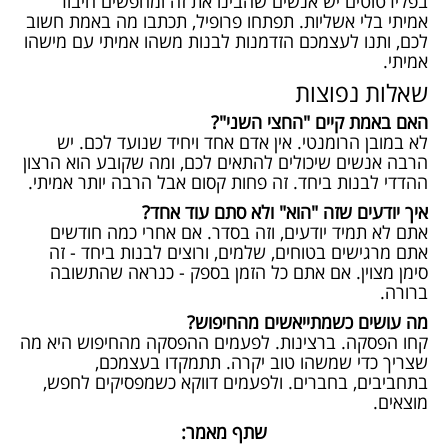
בפלירטוטים יש אנשים שהבינו את זה ומחפשים חיבור
אמיתי בלי אשליות. תפתחו פרופיל, תכתבו מה באמת חשוב
לכם, ותנו לעצמכם הזדמנות לבנות משהו אמיתי עם מישהו
אמיתי.
שאלות נפוצות
האם באמת קיים "החצי השני"?
לא במובן הרומנטי. אין אדם אחד ויחיד שנועד לכם. יש
הרבה אנשים שיכולים להתאים לכם, ומה שקובע הוא הרצון
ההדדי לבנות ביחד. זה פחות קסום אבל הרבה יותר אמיתי.
איך יודעים שזה "הוא" ולא סתם עוד אחד?
אתם לא תמיד יודעים, וזה בסדר. אם אחרי כמה חודשים
אתם מרגישים בטוחים, שלמים, ורוצים לבנות ביחד - זה
סימן מצוין. אם אתם כל הזמן בספק - כנראה שהתשובה
ברורה.
מה עושים כשמתייאשים מהחיפוש?
קחו הפסקה. ברצינות. לפעמים ההפסקה מהחיפוש היא מה
שצריך כדי שמשהו טוב יקרה. תתמקדו בעצמכם,
בתחביבים, בחברים. ולפעמים דווקא כשמפסיקים לחפש,
מוצאים.
שתף מאמר: