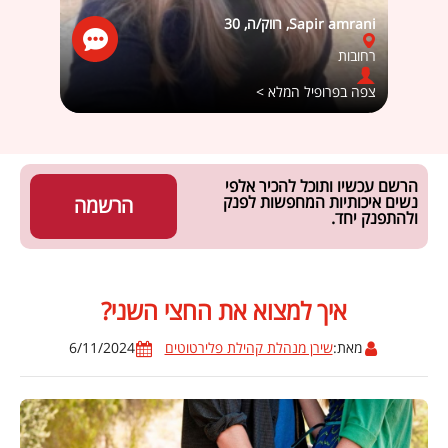
Sapir amrani, רווק/ה, 30
הסקרני
רחובות
לוד
צפה בפרופיל המלא >
צפה ב
הרשם עכשיו ותוכל להכיר אלפי
נשים איכותיות המחפשות לפנק
הרשמה
ולהתפנק יחד.
איך למצוא את החצי השני?
מאת:
שירן מנהלת קהילת פלירטוטים
6/11/2024