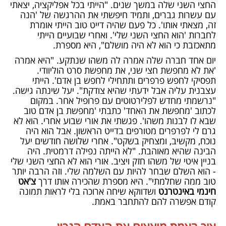
החצי השני שלה במשך שנים. "הייתי בכל אפליקציה, יצאתי
עם עשרות גברים, ותמיד חיפשתי את ההרגשה של 'הנה
זה, מצאתי אותו'. כל פעם שהיה דייט טוב הייתי אומרת
לחברות 'הוא החצי השני שלי'. ואחרי שבועיים הייתי
מתאכזבת כי הוא לא היה מושלם", היא מספרת.
יום אחד חברה שלה אמרה לה משהו שנתקע. "היא אמרה
'את לא מחפשת חצי שני, את מחפשת סרט הוליוודי.
תפסיקי לחפש פרפרים ותתחילי לחפש בן אדם'. הייתי
עצבנית עליה אבל ידעתי שהיא צודקת". יעל שינתה גישה.
"נרשמתי מחדש לפלירטוטים עם פרופיל אחר. במקום
לכתוב 'מחפשת את האחד' כתבתי 'מחפשת בן אדם טוב
שבא לו לבנות משהו'. פגשתי את אורי שבוע אחרי. הוא לא
גרם לי לפרפרים מטורפים בדייט הראשון. אבל הוא היה
נוכח, מקשיב, ומצחיק בשקט". אחרי שלושה חודשים יעל
הבינה שהיא מאוהבת. "לא הייתה נפילה דרמטית. היה
בניין איטי של משהו חזק ויציב. אורי הוא לא החצי השני שלי
- הוא השלם שבחר להיות עם השלמה שלי. וזה הרבה יותר
טוב ממה שחלמתי". היא מספרת שהכירה אותו דרך
צ'אט
חינמי באינטרנט
ושדווקא שיחה ארוכה בלי לראות תמונה
קודם אפשרה להם להתחבר באמת.