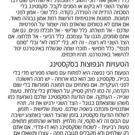
כלל ראשון ואולי הכי חשוב - הסכמה. לא שולחים שום דבר
שהצד השני לא ביקש או הסכים לקבל. סקסטינג בלי
הסכמה הדדית זה הטרדה, נקודה. כלל שני - אמון לפני
תמונות. תמונות אינטימיות דורשות רמת אמון גבוהה מאוד.
אם אתם לא בטוחים שהאדם הזה ישמור על הפרטיות
שלכם - אל תשלחו. כלל שלישי - אל תכללו פנים. גם אם
אתם סומכים, תגנו על עצמכם. כלל רביעי - אל תלחצו. אם
הצד השני לא רוצה - זה לא. בלי "למה לא" ובלי "סתם
תנסי". כלל חמישי - תזכרו שמה שנשלח באינטרנט יכול
להישאר באינטרנט. תהיו חכמים.
הטעויות הנפוצות בסקסטינג
הטעות הכי נפוצה היא לפתוח עם משהו מפורש מדי בלי
בנייה. סקסטינג טוב הוא כמו ארוחה - יש מנה ראשונה
לפני העיקרית. אם פותחים עם תמונה מפורשת בלי שום
הקדמה, זה כמו לזרוק סטייק על השולחן בלי צלחת. טעות
שנייה - העתקה. אם הודעת הסקסטינג שלכם נשמעת כמו
משהו שמצאתם בגוגל - הצד השני ירגיש את זה. תהיו
אותנטיים ותכתבו בשפה שלכם. טעות שלישית - תזמון.
לשלוח הודעת סקסטינג בזמן שהצד השני באמצע ישיבה
עם הבוס זה לא סקסי, זה מלחיץ. תוודאו שהתזמון מתאים.
טעות רביעית - לשכוח שסקסטינג הוא דו-צדדי. אם אתם
רק שולחים ולא מקבלים תגובה חמה - עצרו ותשאלו אם