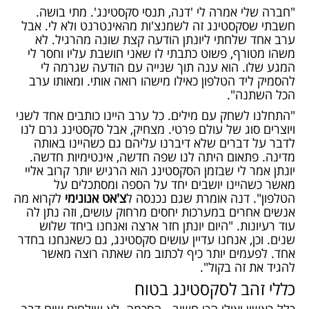
"חברה שלי אמרה לי 'דנה, תנסי סקסטינג'. מתי בושה.
חשבתי שסקסטינג זה לשמנצ'ות מהאינטרנט ולא לי. אבל
ערב אחד שלחתי ליונתן הודעה קצת שונה מהרגיל. לא
משהו מטורף, פשוט כתבתי לו שאני חושבת עליו וחסר לי
המגע שלו. הוא ענה תוך שנייה עם הודעה שגרמה לי
להסמיק ליד הטלפון כאילו מישהו רואה אותי. ומאותו ערב
הכל השתנה".
"התחלנו לשחק עם מילים. כל ערב היינו כותבים אחד לשני
ויוצרים סוג של עולם פרטי. מצחיק, אבל סקסטינג גרם לנו
לדבר על דברים שלא דיברנו עליהם גם כשהיינו באותה
מדינה. פתאום היתה לנו שפה חדשה, אינטימיות חדשה.
יונתן אמר לי שבזמן הסקסטינג הוא הרגיש יותר קרוב אליי
מאשר כשהיינו יושבים יחד על הספה ומסתכלים על
הטלפון". דנה אומרת שגם נכנסה ל
צ'אט אנונימי
לקרוא מה
אנשים אחרים במערכות יחסים מרחוק עושים, וזה נתן לה
עוד רעיונות. "היום יונתן חזר ארצה ואנחנו ביחד שלוש
שנים. וכן, אנחנו עדיין עושים סקסטינג, גם כשאנחנו בחדר
אחד. לפעמים יותר כיף לכתוב מה שאתה רוצה מאשר
להגיד את זה בקול".
כללי זהב לסקסטינג בטוח