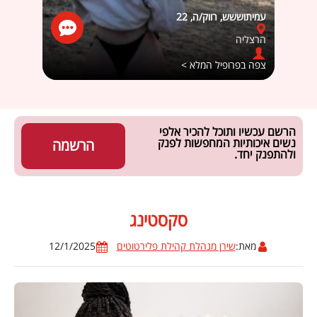
עמיתוששש, רווק/ה, 22
מאיה69, זה מסובך, 26
הרצליה
חדרה
צפה בפרופיל המלא >
צפה ב
הרשם עכשיו ותוכל להכיר אלפי
נשים איכותיות המחפשות לפנק
הרשמה
ולהתפנק יחד.
סקסטינג
מאת:
שירן מנהלת קהילת פלירטוטים
12/1/2025