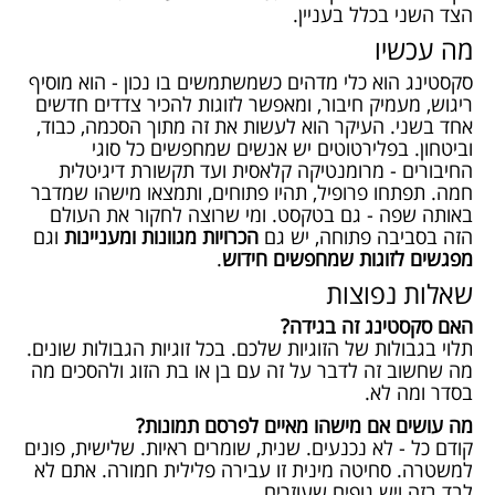
הצד השני בכלל בעניין.
מה עכשיו
סקסטינג הוא כלי מדהים כשמשתמשים בו נכון - הוא מוסיף
ריגוש, מעמיק חיבור, ומאפשר לזוגות להכיר צדדים חדשים
אחד בשני. העיקר הוא לעשות את זה מתוך הסכמה, כבוד,
וביטחון. בפלירטוטים יש אנשים שמחפשים כל סוגי
החיבורים - מרומנטיקה קלאסית ועד תקשורת דיגיטלית
חמה. תפתחו פרופיל, תהיו פתוחים, ותמצאו מישהו שמדבר
באותה שפה - גם בטקסט. ומי שרוצה לחקור את העולם
הזה בסביבה פתוחה, יש גם
הכרויות מגוונות ומעניינות
וגם
מפגשים לזוגות שמחפשים חידוש
.
שאלות נפוצות
האם סקסטינג זה בגידה?
תלוי בגבולות של הזוגיות שלכם. בכל זוגיות הגבולות שונים.
מה שחשוב זה לדבר על זה עם בן או בת הזוג ולהסכים מה
בסדר ומה לא.
מה עושים אם מישהו מאיים לפרסם תמונות?
קודם כל - לא נכנעים. שנית, שומרים ראיות. שלישית, פונים
למשטרה. סחיטה מינית זו עבירה פלילית חמורה. אתם לא
לבד בזה ויש גופים שעוזרים.