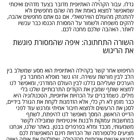
גדלו. עבור הקהילה האתיופית מדובר בצעד מדהים ואיכותי
שמאפשר למצוא באמת את מה שהם מחפשים ולא
להתנתק מהעולם הווירטואלי. אם גם אתם מחפשים אהבה,
להקים משפחה ולשמור על המסורת הכנסו כבר עכשיו
לאתר. האהבה שלכם מחכה לכם.
השורה התחתונה: איפה שהמסורת פוגשת
את הריגוש
החיפוש אחר קשר בקהילה האתיופית הוא מסע שמשלב בין
הלב לבין מורשת עשירה. זהו גשר מופלא המחבר בין
הערכים שעליהם גדלנו לבין העולם המודרני, ומאפשר לנו
למצוא שותף שמבין את הקודים התרבותיים שלנו בלי
מילים. כשמדברים על הכרויות אתיופיות, הטכנולוגיה היא
כבר מזמן לא רק כלי, אלא הזדמנות לקחת את הגורל בידיים,
לסנן את הרעשים ולמצוא חיבור אמיתי ומרגש עוד לפני
הדייט הראשון. המסך מאפשר לנו להיפתח, לשתף
במחשבות עמוקות ולבנות אינטימיות שמובילה לקשר
משמעותי, מכבד ומלא בפרפרים בבטן. באתר שלנו, אנחנו
מציעים פלטפורמה
של הכרויות חינם
המאפשרת לכם
לפגוש אנשים איכותיים מהקהילה, שחולקים את אותה גאווה