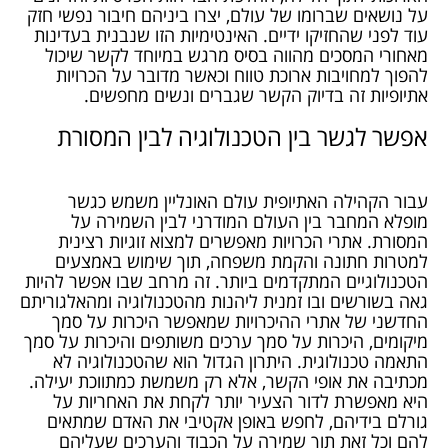
על נושאים שברומו של עולם, יצרו ביניהם חיבור נפשי חזק
עוד לפני שהחזיקו ידיים. האינטימיות הזו שנבנית בעדינות
מאחורי המסכים מהווה בסיס מרגש במיוחד לקשר שיכול
להפוך למחויבות ארוכת טווח וכאשר מדובר על הכרויות
אתיופיות זה בדיוק הקשר שגברים ונשים מחפשים.
אפשר לגשר בין הטכנולוגיה לבין המסורת
עבור הקהילה האתיופית עולם האונליין משמש כגשר
מופלא המחבר בין העולם המודרני לבין השמירה על
המסורת. אתרי הכרויות מאפשרים למצוא זוגיות רצינית
למטרות חתונה והקמת משפחה, תוך שימוש באמצעים
הטכנולוגיים המתקדמים ביותר. זה מרחב שבו אפשר להיות
גאה בשורשים ובו זמנית ליהנות מהטכנולוגיה ומהאלגוריתם
החדשני של אתרי ההיכרויות שמאפשר היכרות על סמך
מיקומים, היכרות על סמך ערכים משותפים והיכרות על סמך
התאמה טכנולוגית. היתרון הגדול הוא שהטכנולוגיה לא
מכתיבה את אופי הקשר, אלא רק משמשת כמתווכת יעילה.
היא מאפשרת לדור הצעיר יותר לקחת את האחריות על
גורלם בידיהם, לחפש באופן אקטיבי את האדם שמתאים
להם וכל זאת תוך שמירה על הכבוד והערכים שעליהם