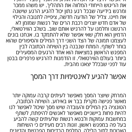
את הריגוש הייחודי המלווה את התהליך. יש משהו ממכר
ומרגש בידיעה שבכל רגע נתון יכול להגיע הרגע שישנה
את חיינו. צליל של הודעה חדשה, ציפייה לתגובה והגילוי
של אדם חדש יוצרים רכבת הרים של רגשות שמזמן לא
הרגשנו וחלמנו על להרגיש אותם שוב. בשלב הווירטואלי,
הדמיון הוא חלק שאי אפשר שלא להתמקד בו. אנחנו בונים
לעצמנו תמונה של הצד השני דרך המילים והסיפורים שהוא
בוחר לשתף. המתח שנבנה בין השיחה הכתובה לבין
המפגש הראשון במציאות הוא אחד הרגעים המסעירים
ביותר בעולם הווירטואלי. זו הזדמנות להרגיש פרפרים בבטן
עוד לפני שבכלל יצאנו מהבית.
אפשר להגיע לאינטימיות דרך המסך
המרחק שיוצר המסך מאפשר לעיתים קרבה עמוקה יותר
מאשר פגישה מקרית בבר או באירוע. השיחה הכתובה,
הטונציה בין המילים והעובדה שיש מסך שיכול לאפשר לנו
להיות פחות ביישניים מאפשר לאנשים להיפתח, לשתף
במחשבות עמוקות ולבטא רגשות שלעיתים קשה להביע
בעל פה במפגש ראשון. זוגות רבים מעידים כי השיחות
הארוכות לתוך הלילה, החלפת הבדיחות הפרטיות והדיונים