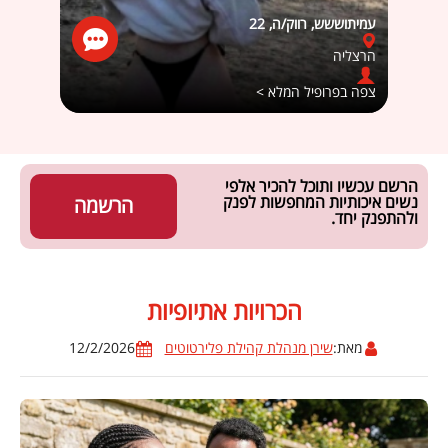
עמיתוששש, רווק/ה, 22
מאיה69, זה מסובך, 26
הרצליה
חדרה
צפה בפרופיל המלא >
צפה ב
הרשם עכשיו ותוכל להכיר אלפי
נשים איכותיות המחפשות לפנק
הרשמה
ולהתפנק יחד.
הכרויות אתיופיות
מאת:
שירן מנהלת קהילת פלירטוטים
12/2/2026