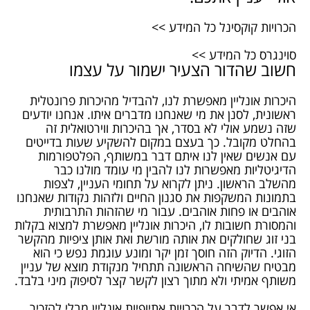
הכרויות קוקסינל כל המידע >>
סוינגרס כל המידע >>
חשוב שהדור הצעיר ישמור על עצמו
היכרות אונליין מאפשרת לנו, להבדיל מהיכרות פרונטלית
ראשונית, לסנן את מי שאנחנו מדברים איתו. אנחנו יודעים
שזה נשמע אולי לא בסדר, אך בהיכרות ווירטואלית זה
בהחלט מקובל. כך בעצם במקום להשקיע שעות בדייטים
עם אנשים שאין לנו איתם דבר במשותף, הפלטפורמות
הדיגיטליות מאפשרות לנו להבין מי עומד מולנו כבר
מהשלב הראשון. ניתן לקרוא על תחומי העניין, לצפות
בתמונות המשקפות את סגנון החיים ולזהות נקודות שאנחנו
אוהבים או פחות אוהבים. עבור מי שהזהות התרבותית
והמסורת חשובות לו, היכרות אונליין מאפשרת למצוא בקלות
בני זוג שחולקים את אותה מורשת ואת אותן ציפיות מהקשר
הזוגי. הדיוק הזה חוסך זמן יקר ומונע עוגמת נפש כי הוא
מבטיח שהשיחה הראשונה תתחיל מנקודת מוצא של עניין
משותף אמיתי ולא מתוך רצון לקשר קצר לסיפוק מיני בלבד.
אי אפשר לדבר על הכרויות אתיופיות אונליין מבלי להזכיר