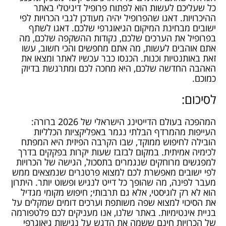
כל שעליכם לעשות הוא לפתוח פרופיל דיגיטלי באתר
ההיכרויות. דאגו שהפרופיל יהיה מעודכן לגבי הכרויות לפי
ישובים מבחינת המיקום הגיאוגרפי שלכם. דאגו לשתף
בפרופיל את הערכים שלכם, נקודות ההשקפה שלכם, מה
אתם אוהבים לעשות, מה אתם מחפשים והכי חשוב, עשו
זאת באותנטיות וכנות. הכנסו כבר עכשיו לאתר ומצאו את
האהבה החדשה שלכם, היא מחכה לכם ומתרגשת בדיוק
כמוכם.
לסיכום:
המהפכה בעולם הדייטינג הישראלי של 2026 ברורה:
העייפות מהמרדף הבלתי נגמר באפליקציות הכלליות
הובילה לחיפוש ממוקד, שבו הקרבה הפיזית היא המפתח
לכימיה אמיתית. במקום לבזבז שעות יקרות בפקקים בדרך
למפגשים מרוחקים שנגמרים בתסכול, הגישה של הכרויות
לפי ישובים מאפשרת לכם למצוא פרטנרים שנמצאים ממש
מעבר לפינה, מה שהופך כל דייט לנגיש ופשוט יותר. היתרון
הוא לא רק לוגיסטי, אלא גם תרבותי; חיפוש מקומי מגדיל
את הסיכוי למצוא שפה משותפת וערכים דומים שמקלים על
בניית אינטימיות. באתר שלנו, אנו מעניקים לכם
פלטפורמה
של הכרויות חינם
ששמה את הדגש על נגישות גיאוגרפי