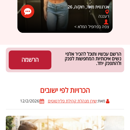
אנרגטית מאוד, רווק/ה, 26
זואי69, רווק/ה, 24
רעננה
מעלה 
צפה בפרופיל המלא >
צפה ב
הרשם עכשיו ותוכל להכיר אלפי
נשים איכותיות המחפשות לפנק
הרשמה
ולהתפנק יחד.
הכרויות לפי ישובים
מאת:
שירן מנהלת קהילת פלירטוטים
12/2/2026