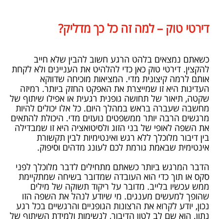
דירטי טוק – למה זה כל כך מדליק?
כשאתם נמצאים בלהט הרגע חשוב להבין שלא חייב
להקצין. דירטי טוק כאן כדי להלהיט את העניינים ולא לקחת
אותם לרמה קיצונית מדי. המציאות מוכיחה שדווקא
העדינות היא זו שמייצרת את האפקט החזק ביותר. רמיזה
שקטה, תיאור של תחושה גופנית רגעית או אפילו שיתוף של
מחשבה שעברה בראש במהלך היום. כל אלו יכולים להיות
מרגשים הרבה יותר ממשפטים נועזים מדי. היכולת להתאים
את השפה לאופי של בני הזוג ולסיטואציה היא זו שמבדילה
בין דיבור מלוכלך ללא רגש ואינטימיות לבין תקשורת
אינטימית שבאמת גורמת לכם לעונג מדהים וסיפוק.
הדבר המרגש ביותר כשאתם מתחילים לדבר מלוכלך לפני
סקס או תוך כדי הוא העובדה שמדובר בשיחה שמתקיימת
ממש עכשיו בלייב. מדובר על ריקוד תשוקה של מילים
שהופך למעשים מענגים. מי שיודע לנהל את השפה הזו
נכון, יודע לקרוא את הרצונות הגופניים והרגשיים בכל רגע
נתון. הוא שם לב לטון הדיבור, לנשימות ולמידת השיתוף של