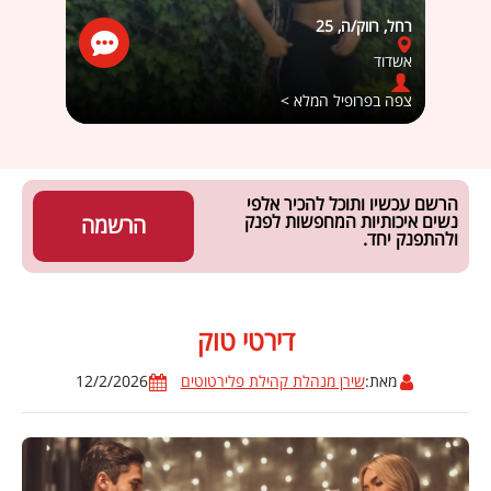
רחל, רווק/ה, 25
r amrani
אשדוד
רחובו
צפה בפרופיל המלא >
צפה ב
הרשם עכשיו ותוכל להכיר אלפי
נשים איכותיות המחפשות לפנק
הרשמה
ולהתפנק יחד.
דירטי טוק
מאת:
שירן מנהלת קהילת פלירטוטים
12/2/2026