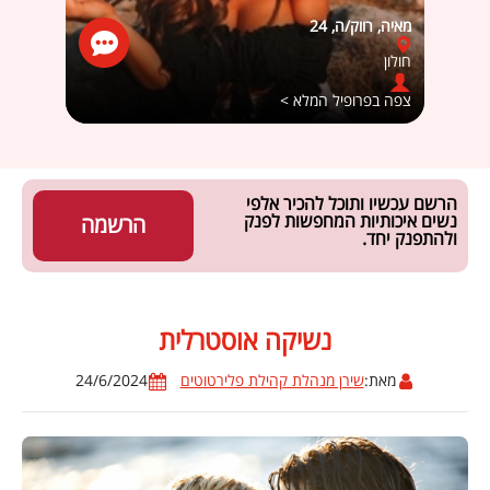
מאיה, רווק/ה, 24
שאנל ז
חולון
קרית
צפה בפרופיל המלא >
צפה ב
הרשם עכשיו ותוכל להכיר אלפי
נשים איכותיות המחפשות לפנק
הרשמה
ולהתפנק יחד.
נשיקה אוסטרלית
מאת:
שירן מנהלת קהילת פלירטוטים
24/6/2024