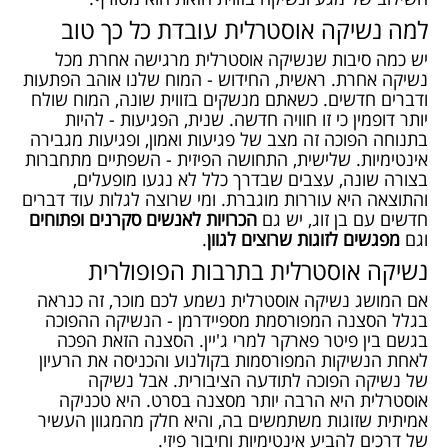
למה נשיקה אוסטרלית עובדת כל כך טוב
יש כמה סיבות שנשיקה אוסטרלית מרגישה אחרת מכל
נשיקה אחרת. ראשית, החידוש - המוח שלנו אוהב הפתעות
ודברים חדשים. כשאתם מנשקים בזווית שונה, המוח שולח
יותר דופמין כי זו חוויה חדשה. שנית, הפגיעות - להיות
בתנוחה הפוכה זה מצב של פגיעות ואמון, ופגיעות מגבירה
אינטימיות. שלישית, התחושה הפיזית - השפתיים מתחברות
בצורה שונה, עצבים שבדרך כלל לא נגעו מופעלים,
והתוצאה היא עוררות מוגברת. ומי שרוצה לגלות עוד דברים
חדשים עם בן זוג, יש גם
הכרויות לאנשים סקרנים ופתוחים
וגם
מפגשים לזוגות שרוצים לגוון
.
נשיקה אוסטרלית בתרבות הפופולרית
אם המושג נשיקה אוסטרלית נשמע לכם מוכר, זה כנראה
בגלל הסצנה המפורסמת מספיידרמן - הנשיקה ההפוכה
בגשם בין פיטר פארקר למרי ג'יין. הסצנה הזאת הפכה
לאחת הנשיקות המפורסמות בקולנוע והכניסה את הרעיון
של נשיקה הפוכה לתודעה הציבורית. אבל נשיקה
אוסטרלית היא הרבה יותר מסצנה בסרט. היא טכניקה
אמיתית שזוגות משתמשים בה, והיא חלק מהמגוון העשיר
של דרכים להביע אינטימיות וחיבור פיזי.