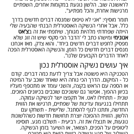
לראשונה שוב. הלשון נוגעת במקומות אחרים, השפתיים
מרגישות אחרת, והכל מפתיע".
תומר מוסיף: "אני לא טיפוס שמנסה דברים חדשים בדרך
כלל. אבל אחרי הנשיקה האוסטרלית הבנתי שהבעיה שלי
הייתה שפחדתי מלהיות מגוחך. שיתפתי את זה ב
צ'אט
אנונימי
ומישהו כתב לי 'הדבר הכי סקסי שיש זה זוג שלא
מפסיק לחפש דברים חדשים ביחד'. והוא צדק. מאז אנחנו
מנסים דברים חדשים כל הזמן, והנשיקה האוסטרלית הפכה
לאחד הדברים הקבועים שלנו".
איך עושים נשיקה אוסטרלית נכון
הטכניקה היא פשוטה אבל צריך לדעת כמה דברים. קודם
כל - המיקום. הדרך הכי נוחה היא שאחד שוכב על המיטה
או הספה עם הראש בקצה, והשני עומד או מתכופף מעליו
בכיוון ההפוך. אפשר גם ששניכם שוכבים בכיוונים הפוכים.
שנית - תתחילו לאט. אל תקפצו ישר לנשיקה עמוקה.
תתחילו בנגיעות עדינות של שפתיים, תרגישו את הזווית
החדשה, ותתנו לגוף להסתגל. שלישית - תשחקו עם
הלשון. הזווית ההפוכה יוצרת תחושות חדשות כשהלשונות
נוגעות, אז תנצלו את זה. רביעית - תשלבו מגע. תוסיפו
ליטופים על הפנים, הצוואר, או השיער בזמן הנשיקה.
השילוב של מגע ונשיקה בזווית הזאת הוא מטורף.