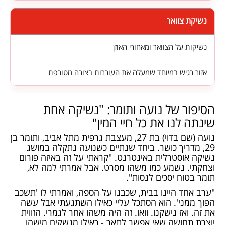
נשיקת צוואר
נשיקות על הצוואר ומאחורי האוזן
אזור רגיש במיוחד שמעלה את העוררות בצורה מטורפת
הסיפור של נועה ותומר: "נשיקה אחת
שינתה לנו את כל חיי המין"
נועה (שם בדוי) בת 27, מעצבת גרפית מתל אביב, ותומר בן
29, מדריך כושר. ביחד שנתיים כשנועה נתקלה במושג
נשיקה אוסטרלית באינטרנט. "קראתי על זה באיזה פורום
וצחקתי. נשמע כמו משהו מסרט. אבל אמרתי למה לא,
תומר בטוח יסכים לנסות".
"ערב אחד היינו בבית, שכבנו על הספה, ואמרתי לו 'תשכב
הפוך ממני'. הוא הסתכל עליי כאילו השתגעתי אבל עשה
את זה. ואז נישקנו. וואו. זה היה משהו אחר לגמרי. הזווית
יוצרת תחושה שאי אפשר לתאר - כאילו מנשקים מישהו