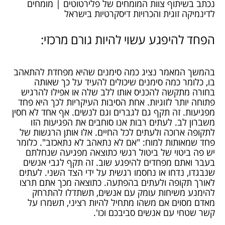
נכתב בשיתוף צוות המומחים של פלירטוטים | מומחים
לדינמיקה זוגית והכרויות דיסקרטיות בישראל
הפחד להיפגע עשוי להיות גורם מרכזי:
בהמשך המאמר נציג כמה סימנים שהיא מפחדת להתאהב
בו, כלומר כמה סימנים שיכולים להעיד על כך שאותה
בחורה מתקשה להכניס אותו ללב שלה או אפילו להרגיש
פתוחה יותר לזוגיות. אחת הסיבות העיקריות לכך היא פחד
מפגיעות. זה תקף גם לגברים וגם לנשים. אף אחד לא חסין
משברון לב. לעתים רבות אנו סוחבים את הפגיעות הזו
לתקופה ארוכה ולעתים לכל החיים. אלו אותן הרגשות של
פחד שמאותות למוח: "אם לא נתאהב לא נתאכזב". כלומר
יש פה ביטוי של ביטול רגשי כתוצאה מפגיעה שנחלתם
בעבר ואתם מפחדים להיפגע שוב. זה תקף לגבי אנשים
שנבגדו, נדחו או נחסמו רגשית על ידי הצד השני. לעתים
לאורך תקופה ולעתים בהפתעה. כתוצאה מכך אתם תרצו
להימנע משיחות עומק עם אנשים, תשתדלו להתרחק
מאדם מסוים אם משהו מתחיל להיות רציני, תשמרו על
קשר שטחי עם אנשים סביבכם וכו'.