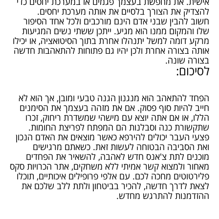
אישית. את מחפשת בעצמך פגמים או במערכת יחסים כדי
להצדיק את הצורך בלסיים את אותה מערכת יחסים.
חשוב להבין שבני אדם הינם מורכבים ולכל אחד הסיפור
שלו והמקום ממנו הוא מגיע. ייתכן ששתי נשים המגיעות
מרקע דומה למשל יתנהלו אחרת בתוך הסיטואציה, או יכילו
אותה בצורה אחרת ולכן יהיו גם פתוחות להתאהבות חדשה
בצורה שונה.
לסיכום:
הפחד להתאהב הוא מנגנון הגנה טבעי ומובן, אך הוא לא
חייב להיות סוף פסוק. אם את מזהה בעצמך את הסימנים
הללו, או אם אתה יוצא עם מישהי שמשדרת ריחוק, זכרו
שתקשורת כנה וסבלנות הם המפתח לפריצת החומות.
פצעי העבר יכולים להירפא כאשר מוצאים את האדם הנכון
ואת הסביבה הבטוחה לעשות זאת. כשאתם מרגישים
מוכנים לתת צ'אנס חדש לאהבה, להשאיר את הפחדים
מאחור ולמצוא קשר אמיתי ללא משחקים,
אתר הכרויות סקס
פלירטוטים
מחכה לכם. עם אלפי פרופילים איכותיים, תוכלו
לצאת לדרך חדשה, להכיר בביטחון ולתת ללב שלכם את
ההזדמנות להתרגש מחדש.