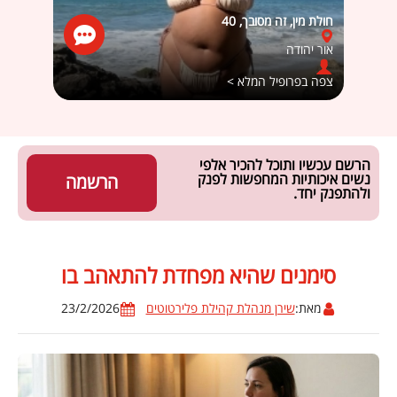
חולת מין, זה מסובך, 40
en rotem
אור יהודה
קדימ
צפה בפרופיל המלא >
צפה ב
הרשם עכשיו ותוכל להכיר אלפי
נשים איכותיות המחפשות לפנק
הרשמה
ולהתפנק יחד.
סימנים שהיא מפחדת להתאהב בו
מאת:
שירן מנהלת קהילת פלירטוטים
23/2/2026