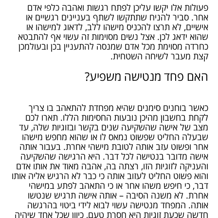
פעולות אלו יקשו עליכן לפתח רגשות ואהבה כלפי אדם
אחר. סביר להניח שתתקשו לשתף בעניינים רגשיים או
אישיים, לא תרצו להכניס מישהו ללב, לדאוג למישהו או
שהוא ידאג לכן. אצל נשים מסוימות זה עשוי אף להתבטא
כחרדה מסוימת מכל אדם שמנסה להתעניין בכן ובעולמכן
קצת מעבר לשיחה השטחית.
האם פחד מנטישה משפיע?
כאשר בוחנים סימנים שהיא מפחדת להתאהב בו צריך
לקחת בחשבון מהיכן נובעות החסימות הללו. תארו לכם
מצב של אישה שהשקיעה שנים בקשר ובזוגיות שלה, עד
שבעלה החליט שפשוט נמאס לו או שהוא מחפש מישהו
אחר ופשוט עזב אותה לטובת מישהי אחרת. בעבור אותה
אישה מדובר בנטישה לכל דבר. היא הרגישה שהשקיעה
והעניקה לזוגיות הזו, רצתה בה, אהבה מאוד את אותו אדם
והוא פשוט החליט לעזוב אותה כי כבר לא הרגיש אליה אותו
דבר, כי חיפש משהו אחר או כי התאהב לפתע במישהי
אחרת. לא משנה הסיבה – אותה אישה תרגיש שנטשו
אותה. המפחד מנטישה עשוי לבוא לידי ביטוי בהרגשה
חדשה שכעת זוגיות היא חסרת טעם, כיוון שכל אחד שיהיה