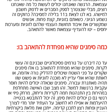
עצמאות. הרגשה שאנחנו יכולים לעשות כל מה שאנחנו
רוצים, מבלי שנצטרך לספק הסברים או לדפוק חשבון
למישהו. בא לנו לצאת ב11 בלילה למסיבה? כרווקים זה
נשמע הגיוני. כשאתם בזוגיות, קצת פחות. אנשים
שמקשרים את איבוד תחושת העצמי שלהם לזוגיות ומערכות
יחסים – יטו להעדיף עצמאות מאשר להתאהב.
כמה סימנים שהיא מפחדת להתאהב בו:
עד כה דיברנו על גורמים פסיכולוגיים שבגינם זה עשוי
לקרות. סימנים שהיא מפחדת להתאהב בו אלו סימנים
שקורים על פני השטח שיכולים להדליק נורה אדומה, או
לאותת שהיא אולי עדיין לא מוכנה לזוגיות או פשוט שזו
תהיה מאתגרת עבורה. סימנים שכאלה יכולים להיות חוסר
עקביות ברגשות למשל. זהו מצב שבו האישה מתחלפת
במהירות בין התנהגות חמה לקרירות וריחוק. מרחק פיזי או
רגשי גם כן יכולים להיות סימן. זה יכול להתבטא בנטייה
להיעלמות או אפילו לא לחשוב על העתיד יותר מדי לצורך
העניין ופחות רצון לתכנן קדימה. ייתכן ואת מלאת ביקורתיות