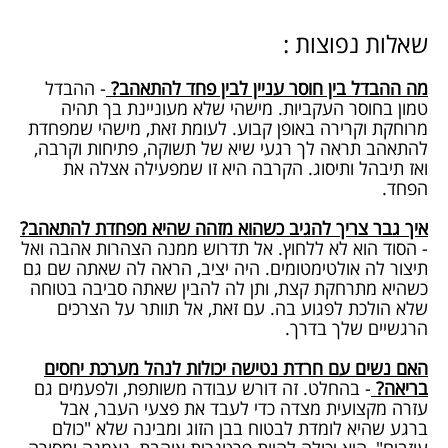
שאלות נפוצות :
מה ההבדל בין חוסר עניין לבין פחד להתאהב?
- ההבדל
טמון בחוסר העקביות. מישהי שלא מעוניינת בך תהיה
מרוחקת וקרירה באופן קבוע. לעומת זאת, מישהי שמפחדת
להתאהב תראה לך רגעי שיא של תשוקה, פתיחות וקרבה,
ואז תיבהל ותיסוג. הקרבה היא זו שמפעילה אצלה את
הפחד.
איך גבר צריך להגיב כשהוא מזהה שהיא מפחדת להתאהב?
- הסוד הוא לא ללחוץ. אל תדרוש ממנה הצהרות אהבה ואל
תיצור לה אולטימטומים. היה יציב, הראה לה שאתה שם גם
כשהיא מתרחקת קצת, ותן לה להבין שאתה סביבה בטוחה
שלא הולכת לפגוע בה. עם זאת, אל תוותר על הצרכים
הרגשיים שלך בדרך.
האם נשים עם חרדת נטישה יכולות לנהל מערכת יחסים
בריאה?
- בהחלט. זה דורש עבודה משותפת, ולפעמים גם
עזרה מקצועית מצדה כדי לעבד את פצעי העבר, אבל
ברגע שהיא לומדת לבטוח בבן הזוג ומבינה שלא "כולם