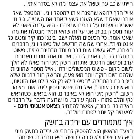
הייתי שוכב ער ושואל את עצמי מה לא בסדר איתי".
אייל הלך לרופא שהפנה אותו למטפל זוגי. "המטפל שאל
אותנו שאלות שלא העזנו לשאול אחד את השנייה. גילינו
ששנינו כועסים על דברים שנצברו - היא על זה שאני לא
עוזר מספיק בבית, אני על זה שהיא תמיד מבטלת את מה
שאני אומר. כל הכעסים האלה ישבו ביננו כמו קיר ומנעו כל
אינטימיות". אחרי שלושה חודשים של טיפול זוגי, הדברים
השתנו. "לא עשינו שום דבר מיוחד מבחינה פיזית. פשוט
התחלנו לדבר, באמת לדבר. ואז יום אחד חזרנו מארוחת
ערב ופתאום הרגשנו את זה. חשק מיני חזר כאילו לא הלך
לשום מקום - פשוט המכשולים ירדו". אייל מספר שהזוגיות
שלהם היום חזקה יותר מאי פעם, והחשק חזר לרמות שלא
היכיר גם בהתחלה. "הטיפול לא רק הציל לנו את הזוגיות,
הוא שידרג אותה". אייל מדגיש שהניסיון לימד אותו משהו
חשוב. "חשק מיני הוא לא באיברים, הוא בראש. כשהראש
נקי והלב פתוח - הגוף עוקב". מי שרוצה לדבר על הדברים
האלה בלי מבוכה, אפשר להתחיל ב
צ'אט אנונימי חינם
-
לפעמים קל יותר לפתוח מול זר.
איך מתמודדים עם ירידה בחשק
הצעד הראשון הוא להפסיק להתבייש. ירידה בחשק מיני
היא לא כישלון ולא סיבה לבושה. היא נורמלית, שכיחה,