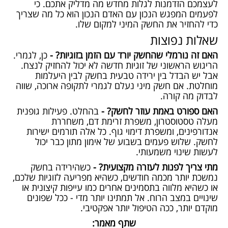
לעצמכם הזדמנות לגלות מחדש מה מדליק אתכם. כי
לפעמים המפגש הנכון עם האדם הנכון הוא כל מה שצריך
כדי להחזיר את החשק המיני למקום שלו.
שאלות נפוצות
האם זה נורמלי שהחשק יורד עם הזמן בזוגיות? -
כן, לגמרי.
הריגוש הראשוני של זוגיות חדשה לא יכול להחזיק לנצח.
אבל יש הבדל בין ירידה טבעית בחשק לבין היעלמות
מוחלטת. אם חשק מיני נעלם לגמרי לתקופה ארוכה, שווה
לבדוק מה קורה.
האם ספורט באמת עוזר לחשק? -
בהחלט. פעילות גופנית
מעלה טסטוסטרון, משפרת זרימת דם, משחררת
אנדורפינים, ומשפרת דימוי גוף. כל אלה תורמים ישירות
לחשק. שלוש פעמים בשבוע של אימון מתון כבר יכול
לעשות שינוי משמעותי.
מתי צריך לפנות לעזרה מקצועית? -
כשהירידה בחשק
נמשכת יותר מכמה חודשים, כשהיא מפריעה לזוגיות שלכם,
או כשהיא מלווה בתסמינים אחרים כמו עייפות קיצונית או
שינויים במצב הרוח. אל תמתינו יותר מדי - ככל שפונים
מוקדם יותר, ככה הטיפול יותר אפקטיבי.
שתף מאמר: