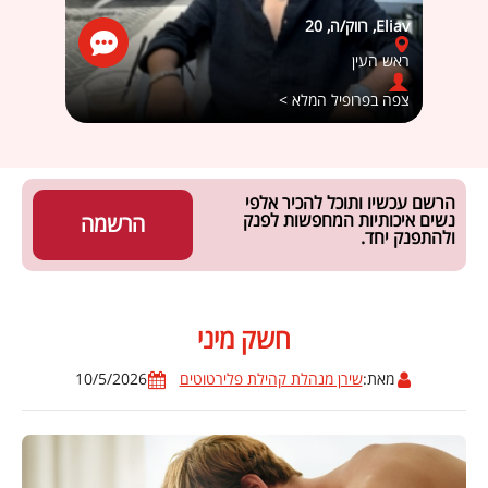
Eliav, רווק/ה, 20
מאיה, 
ראש העין
חולון
צפה בפרופיל המלא >
צפה ב
הרשם עכשיו ותוכל להכיר אלפי
נשים איכותיות המחפשות לפנק
הרשמה
ולהתפנק יחד.
חשק מיני
מאת:
שירן מנהלת קהילת פלירטוטים
10/5/2026