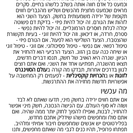
וכמעט כל אדם חווה אותה בשלב כלשהו בחיים. סקרים
מראים שכמעט מחצית מהנשים ושליש מהגברים חווים
תקופות של ירידה משמעותית בחשק. הצעד השני הוא
לזהות את הגורם. זה יכול להיות פיזי - בדיקת דם פשוטה
יכולה לגלות חוסרים הורמונליים. זה יכול להיות נפשי -
סטרס, חרדה, או דיכאון. וזה יכול להיות זוגי - בעיות תקשורת
שהצטברו. הצעד השלישי הוא לפעול. אם הגורם פיזי -
טיפול רפואי. אם נפשי - טיפול פסיכולוגי. אם זוגי - טיפול זוגי
או שיחה כנה עם בן הזוג. הצעד הרביעי הוא להחזיר את
הגיוון. שגרה היא האויב של חשק. תנסו דברים חדשים,
תצאו מהשגרה, תפתיעו אחד את השני. ואם אתם רוצים
לגוון בדרכים אחרות, תבדקו מה קורה ב
עולם הסווינגרס
לזוגות
או ב
הכרויות קוקסינליות
- לפעמים רק המחשבה על
אפשרויות חדשות מחזירה את ההתרגשות.
מה עכשיו
אם אתם חווים ירידה בחשק מיני, תדעו שאתם לא לבד
ושזה לא סוף העולם. עם הגישה הנכונה, חשק מיני אפשר
להחזיר, לבנות, ואפילו להפוך לחזק יותר ממה שהיה. ואם
אתם סולו ומחפשים מישהו שידליק אתכם מחדש,
בפלירטוטים יש אנשים שמחפשים חיבור אמיתי ומלהיב.
תפתחו פרופיל, תהיו כנים לגבי מה שאתם מחפשים, ותנו