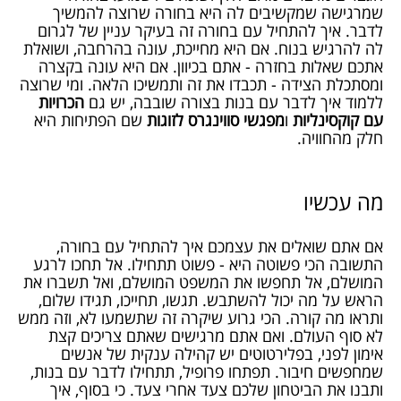
שמרגישה שמקשיבים לה היא בחורה שרוצה להמשיך
לדבר. איך להתחיל עם בחורה זה בעיקר עניין של לגרום
לה להרגיש בנוח. אם היא מחייכת, עונה בהרחבה, ושואלת
אתכם שאלות בחזרה - אתם בכיוון. אם היא עונה בקצרה
ומסתכלת הצידה - תכבדו את זה ותמשיכו הלאה. ומי שרוצה
ללמוד איך לדבר עם בנות בצורה שובבה, יש גם
הכרויות
עם קוקסינליות
ו
מפגשי סווינגרס לזוגות
שם הפתיחות היא
חלק מהחוויה.
מה עכשיו
אם אתם שואלים את עצמכם איך להתחיל עם בחורה,
התשובה הכי פשוטה היא - פשוט תתחילו. אל תחכו לרגע
המושלם, אל תחפשו את המשפט המושלם, ואל תשברו את
הראש על מה יכול להשתבש. תגשו, תחייכו, תגידו שלום,
ותראו מה קורה. הכי גרוע שיקרה זה שתשמעו לא, וזה ממש
לא סוף העולם. ואם אתם מרגישים שאתם צריכים קצת
אימון לפני, בפלירטוטים יש קהילה ענקית של אנשים
שמחפשים חיבור. תפתחו פרופיל, תתחילו לדבר עם בנות,
ותבנו את הביטחון שלכם צעד אחרי צעד. כי בסוף, איך