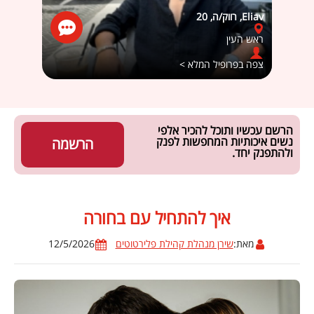
Eliav, רווק/ה, 20
r amrani
ראש העין
רחובו
צפה בפרופיל המלא >
צפה ב
הרשם עכשיו ותוכל להכיר אלפי
נשים איכותיות המחפשות לפנק
הרשמה
ולהתפנק יחד.
איך להתחיל עם בחורה
מאת:
שירן מנהלת קהילת פלירטוטים
12/5/2026