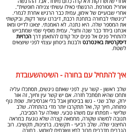
אחרי שלוש דקות ולא קרה כלום מיוחד. אבל ההרגשה
אחרי? מטורפת. הרגשתי כאילו עשיתי צניחה חופשית".
אחרי שבועיים של אימון, עמית כבר הרגיש אחרת לגמרי.
"ניגשתי לבחורה בתחנת רכבת, דיברנו עשר דקות, וביקשתי
את המספר שלה. היא נתנה. לא האמנתי. יצאנו לדייט ומאז
אנחנו ביחד כבר שנה וחצי". עמית מוסיף שמי שמתבייש
להתחיל פנים אל פנים יכול קודם להתאמן דרך
הכרויות
דיסקרטיות באינטרנט
ולבנות ביטחון עצמי לפני שיוצאים
לשטח.
איך להתחיל עם בחורה - השיטהשעובדת
שלב ראשון - קשר עין. לפני שאתם ניגשים, תסתכלו עליה
ותחכו שהיא תסתכל חזרה. אם יש קשר עין וחיוך, זה אור
ירוק. שלב שני - גשו בביטחון אבל בלי אגרסיביות. שפת גוף
פתוחה, חיוך קל, ואל תתקרבו יותר מדי בהתחלה. שלב
שלישי - תפתחו עם משהו טבעי. שאלה על הסביבה,
תגובה למשהו שקורה, מחמאה קצרה שלא נוגעת במראה
החיצוני שלה. שלב רביעי - תקשיבו. ברצינות, תקשיבו. רוב
הגברים מדברים מרוב לחץ ושוכחים לשמוע. בחורה