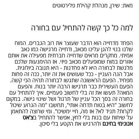
מאת: שירן, מנהלת קהילת פלירטוטים
למה כל כך קשה להתחיל עם בחורה
הפחד מדחייה הוא הדבר שעוצר את רוב הגברים. המוח
שלנו בנוי להגן עלינו מכאב, ודחייה מרגישה כמו כאב
אמיתי. מחקרים מראים שדחייה חברתית מפעילה את אותם
אזורים במוח שמופעלים מכאב פיזי. אז ההימנעות שלכם
מלגשת לבחורה היא לא פחדנות - היא תגובה ביולוגית.
אבל הנה העניין - ככל שעושים את זה יותר, ככה זה פחות
מפחיד. הפעם הראשונה שתגשו לבחורה תהיה הכי קשה.
הפעם העשירית כבר תרגישו הרבה יותר בנוח. והפעם
המאה? תעשו את זה בלי לחשוב פעמיים. איך להתחיל עם
בחורה זה בסך הכל עניין של תרגול ושל שינוי גישה. במקום
לחשוב "היא בטוח תדחה אותי", תחשבו "מה הגרוע שיכול
לקרות? תגיד לא? אז מה, חיי ימשיכו". ומי שרוצה להתאמן
על שיחות עם בנות בלי לחץ, אפשר להתחיל ב
צ'אט
אנונימי בחינם
ולהרגיש את הקטע בלי סיכון.