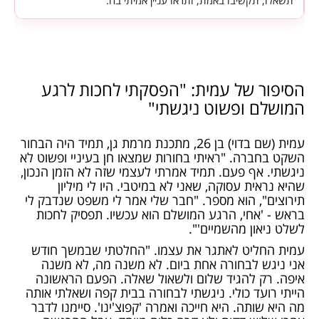
תשאלו, תקשיבו באמת, ותראו עניין אמיתי בה.
הסיפור של עמית: "הפסקתי לחכות לרגע
המושלם ופשוט ניגשתי"
עמית (שם בדוי) בן 26, מתכנת מרמת גן, תמיד היה הבחור
השקט בחברה. "ראיתי בחורות שמצאו חן בעיניי ופשוט לא
ניגשתי. אף פעם. תמיד אמרתי לעצמי שזה לא הזמן הנכון,
שהיא נראית עסוקה, שאני לא במיטבי. היו לי מיליון
תירוצים", הוא מספר. "חבר שלי אמר לי משפט שנדבק לי
בראש - 'אחי, הרגע המושלם הוא עכשיו. תפסיק לחכות
לשלט ניאון מהשמיים'".
עמית החליט לאתגר את עצמו. "החלטתי שבמשך חודש
אני ניגש לבחורה אחת ביום. לא משנה מה, לא משנה
איפה. רק להגיד שלום ולשאול שאלה. הפעם הראשונה
הייתי רועד כולי. ניגשתי לבחורה בבית קפה ושאלתי אותה
מה היא שותה. היא חייכה ואמרה 'קפוצ'ינו'. סיימנו לדבר