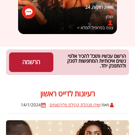
מאיה, רווק/ה, 24
Eliav, רווק/ה, 0
חולון
ראש ה
צפה בפרופיל המלא >
צפה ב
הרשם עכשיו ותוכל להכיר אלפי
נשים איכותיות המחפשות לפנק
הרשמה
ולהתפנק יחד.
רעיונות לדייט ראשון
מאת:
שירן מנהלת קהילת פלירטוטים
14/1/2024