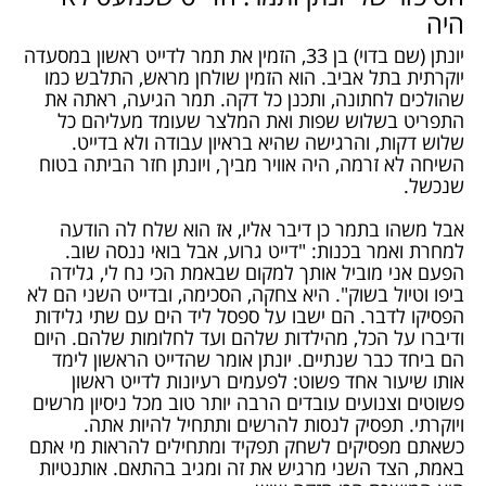
היה
יונתן (שם בדוי) בן 33, הזמין את תמר לדייט ראשון במסעדה
יוקרתית בתל אביב. הוא הזמין שולחן מראש, התלבש כמו
שהולכים לחתונה, ותכנן כל דקה. תמר הגיעה, ראתה את
התפריט בשלוש שפות ואת המלצר שעומד מעליהם כל
שלוש דקות, והרגישה שהיא בראיון עבודה ולא בדייט.
השיחה לא זרמה, היה אוויר מביך, ויונתן חזר הביתה בטוח
שנכשל.
אבל משהו בתמר כן דיבר אליו, אז הוא שלח לה הודעה
למחרת ואמר בכנות: "דייט גרוע, אבל בואי ננסה שוב.
הפעם אני מוביל אותך למקום שבאמת הכי נח לי, גלידה
ביפו וטיול בשוק". היא צחקה, הסכימה, ובדייט השני הם לא
הפסיקו לדבר. הם ישבו על ספסל ליד הים עם שתי גלידות
ודיברו על הכל, מהילדות שלהם ועד לחלומות שלהם. היום
הם ביחד כבר שנתיים. יונתן אומר שהדייט הראשון לימד
אותו שיעור אחד פשוט: לפעמים רעיונות לדייט ראשון
פשוטים וצנועים עובדים הרבה יותר טוב מכל ניסיון מרשים
ויוקרתי. תפסיק לנסות להרשים ותתחיל להיות אתה.
כשאתם מפסיקים לשחק תפקיד ומתחילים להראות מי אתם
באמת, הצד השני מרגיש את זה ומגיב בהתאם. אותנטיות