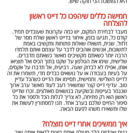
היא המושכת הכי חזקה שיש.
חמישה כללים שיהפכו כל דייט ראשון
להצלחה
מעבר לבחירת המקום, יש כמה עקרונות שעובדים תמיד.
קודם כל, תגיעו בזמן, איחור בדייט ראשון שולח מסר של
זלזול. שנית, תשאלו שאלות פתוחות ותקשיבו באמת
לתשובות, אנשים אוהבים לדבר על עצמם ואתם תלמדו
הרבה יותר כשאתם מקשיבים מאשר כשאתם מדברים.
שלישית, שימו את הטלפון על שקט בתוך הכיס ואל תוציאו
אותו, אפילו לא לבדוק שעה. רביעית, אל תדברו על אקסים,
על בעיות בעבודה או על נושאים כבדים מדי, תשמרו את זה
לדייט השלישי. וחמישית, תסיימו את הדייט כשהכל עדיין
טוב. עדיף דייט קצר שמשאיר רעב לעוד מאשר ערב ארוך
שנגמר בעייפות ובשקיעה בנושאים מאולצים. זכרו שדייט
ראשון הוא רק פתיחה, לא צריך לגלות הכל ולספר את כל
סיפור החיים שלכם בערב אחד. תנו למסתורין לעשות את
שלו ותשאירו משהו לפעם הבאה.
איך ממשיכים אחרי דייט מוצלח?
נניח שהדייט הלך מעולה ואתם רוצים לראות אותה שוב.