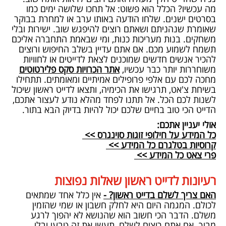
מה עכשיו? הכלל הוא פשוט: אל תחכו שלושה ימים כמו
בסרטים ישנים. שלחו הודעה באותו ערב או למחרת בבוקר
שאומרת שנהניתם ושאתם רוצים להיפגש שוב. ישירות ובלי
משחקים. בנות מעריכות כנות, ומי שבאמת התחברה אליכם
תשמח לשמוע מכם. אם אתם עדיין בשלב החיפוש ורוצים
להכיר אנשים חדשים שמוכנים לצאת לדייטים או לחוויות
משוחררות יותר כבר עכשיו,
אתר הכרויות סקס פלירטוטים
מחכה לכם עם אלפי פרופילים אמיתיים ומאומתים. תתחילו
בשיחת צ'אט, תרגישו את הכימיה, ותצאו לדייט ראשון שיכול
לשנות לכם הכל. אל תתנו לפחד מהלא נודע לעצור אתכם,
הדייט הכי טוב בחיים שלכם יכול להיות בדיוק הבא בתור.
אולי יעניין אתכם:
כל המידע על חילופי זוגות סוינגרס >>
קרוסיות בטלגרם כל המידע >>
פרי צאט כל המידע >>
רעיונות לדייט ראשון שאלות נפוצות
האם צריך לשלם בדייט ראשון? -
אין כלל אחד שמתאים
לכולם. המגמה היום היא לחלק חשבון או שמי שהזמין
משלם. הדבר הכי חשוב הוא שהנושא לא יהפוך לרגע
מביך. אם אתם רוצים לשלם, תעשו את זה טבעי ובלי